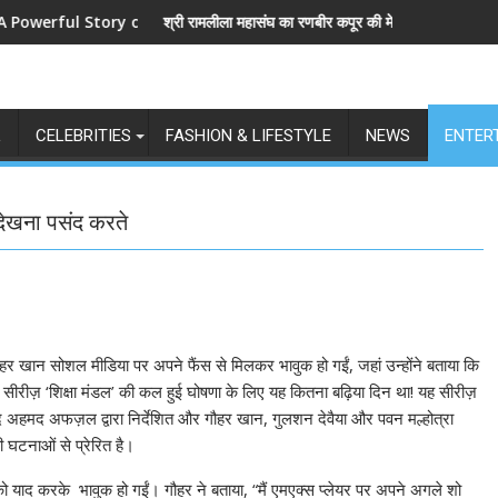
 Story of Revenge and Love
श्री रामलीला महासंघ का रणबीर कपूर की मेगा बजट फिल्म रामायण के मेकर्स 
L
CELEBRITIES
FASHION & LIFESTYLE
NEWS
ENTER
 देखना पसंद करते
ौहर खान सोशल मीडिया पर अपने फैंस से मिलकर भावुक हो गईं, जहां उन्होंने बताया कि
सीरीज़ ‘शिक्षा मंडल’ की कल हुई घोषणा के लिए यह कितना बढ़िया दिन था! यह सीरीज़
 सैयद अहमद अफज़ल द्वारा निर्देशित और गौहर खान, गुलशन देवैया और पवन मल्होत्रा
ी घटनाओं से प्रेरित है।
को याद करके भावुक हो गईं। गौहर ने बताया, “मैं एमएक्स प्लेयर पर अपने अगले शो