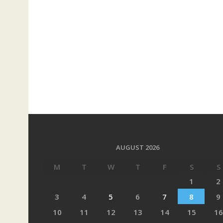
AUGUST 2026
M
T
W
T
F
S
S
1
2
3
4
5
6
7
8
9
10
11
12
13
14
15
16