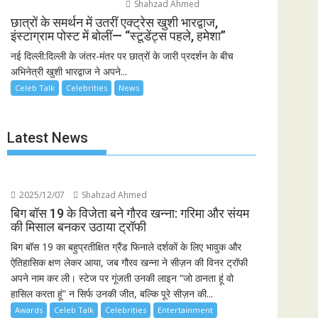
Shahzad Ahmed
छात्रों के समर्थन में उतरीं एक्ट्रेस खुशी भारद्वाज,
इंस्टाग्राम पोस्ट में बोलीं— “स्टूडेंट्स पहले, हमेशा”
नई दिल्ली:दिल्ली के जंतर-मंतर पर छात्रों के जारी प्रदर्शन के बीच
अभिनेत्री खुशी भारद्वाज ने अपने...
Celeb Talk
Celebrities
News
Latest News
2025/12/07
Shahzad Ahmed
बिग बॉस 19 के विजेता बने गौरव खन्ना: गरिमा और संयम
की मिसाल बनकर उठाया ट्रॉफी
बिग बॉस 19 का बहुप्रतीक्षित ग्रैंड फिनाले दर्शकों के लिए भावुक और
ऐतिहासिक क्षण लेकर आया, जब गौरव खन्ना ने सीज़न की विनर ट्रॉफी
अपने नाम कर ली। स्टेज पर गूंजती उनकी लाइन “जो ठानता हूं वो
हासिल करता हूं” न सिर्फ उनकी जीत, बल्कि पूरे सीज़न की...
Awards
Celeb Talk
Celebrities
Entertainment