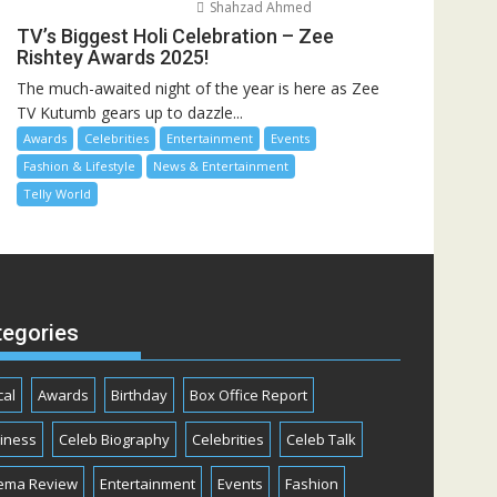
Shahzad Ahmed
TV’s Biggest Holi Celebration – Zee
Rishtey Awards 2025!
The much-awaited night of the year is here as Zee
TV Kutumb gears up to dazzle...
Awards
Celebrities
Entertainment
Events
Fashion & Lifestyle
News & Entertainment
Telly World
tegories
cal
Awards
Birthday
Box Office Report
iness
Celeb Biography
Celebrities
Celeb Talk
ema Review
Entertainment
Events
Fashion