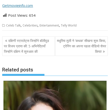
Getmovieinfo.com
Post Views:
654
,
,
,
Celeb Talk
Celebrities
Entertainment
Telly World
Post
दक्षिणी स्टारलेट्स जिन्होंने बॉलीवुड
मधुरिमा तुली ने ‘कथक’ सीखना शुरू किया,
navigation
पर विजय प्राप्त की: 5 अभिनेत्रियाँ
ट्रेनिंग का अपना पहला वीडियो शेयर
जिन्होंने दक्षिण में शुरुआत की
किया!
Related posts