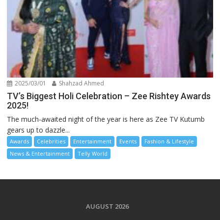
2025/03/01
Shahzad Ahmed
TV’s Biggest Holi Celebration – Zee Rishtey Awards
2025!
The much-awaited night of the year is here as Zee TV Kutumb
gears up to dazzle...
Awards
Celebrities
Entertainment
Events
Fashion & Lifestyle
News & Entertainment
Telly World
AUGUST 2026