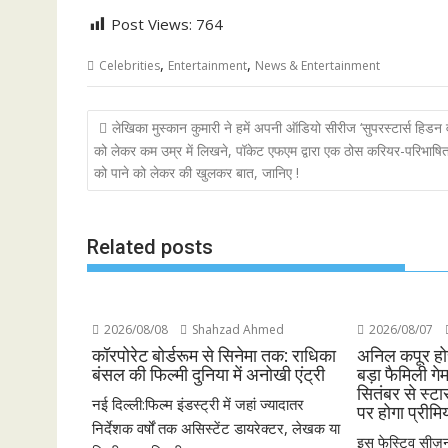
Post Views:
764
,
,
Celebrities
Entertainment
News & Entertainment
Post
लेखिका मुस्कान कुमारी ने हमें अपनी ऑडियो सीरीज ‘सुपरस्टार्स हिडन
navigation
को लेकर कम उम्र में लिखने, पॉकेट एफएम द्वारा एक ठोस करियर-परिभाषि
को पाने को लेकर की खुलकर बात, जानिए !
Related posts
2026/08/08
Shahzad Ahmed
2026/08/07
कॉरपोरेट बोर्डरूम से सिनेमा तक: राधिका
अनिल कपूर होस
बंसल की फिल्मी दुनिया में अनोखी एंट्री
बड़ा फैमिली गे
सितंबर से स्ट
नई दिल्ली:फिल्म इंडस्ट्री में जहां ज्यादातर
पर होगा प्रीमि
निर्देशक वर्षों तक असिस्टेंट डायरेक्टर, लेखक या
इस फेस्टिव सीज़न