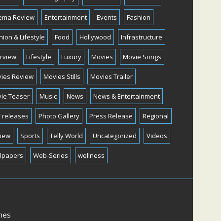
ema Review
Entertainment
Events
Fashion
hion & Lifestyle
Food
Hollywood
Infrastructure
erview
Lifestyle
Luxury
Movies
Movie Songs
ies Review
Movies Stills
Movies Trailer
ie Teaser
Music
News
News & Entertainment
 releases
Photo Gallery
Press Release
Regional
iew
Sports
Telly World
Uncategorized
Videos
lpapers
Web-Series
wellness
mes