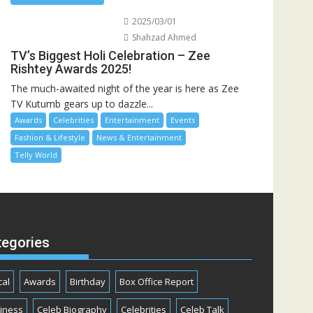
2025/03/01
Shahzad Ahmed
TV’s Biggest Holi Celebration – Zee
Rishtey Awards 2025!
The much-awaited night of the year is here as Zee
TV Kutumb gears up to dazzle...
Awards
Celebrities
Entertainment
Events
Fashion & Lifestyle
News & Entertainment
Telly World
tegories
cal
Awards
Birthday
Box Office Report
iness
Celeb Biography
Celebrities
Celeb Talk