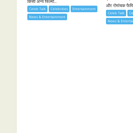
किसी अन्य फिल्मी...
और रोमांचक फैमिल
Celeb Talk
Celebrities
Entertainment
Celeb Talk
Ce
News & Entertainment
News & Entert