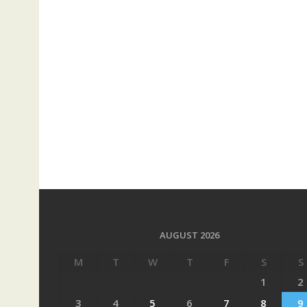
AUGUST 2026
M
T
W
T
F
S
S
1
2
3
4
5
6
7
8
9