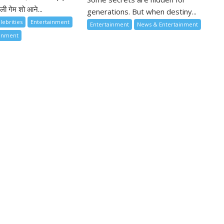
ी गेम शो आने...
generations. But when destiny...
lebrities
Entertainment
Entertainment
News & Entertainment
ainment