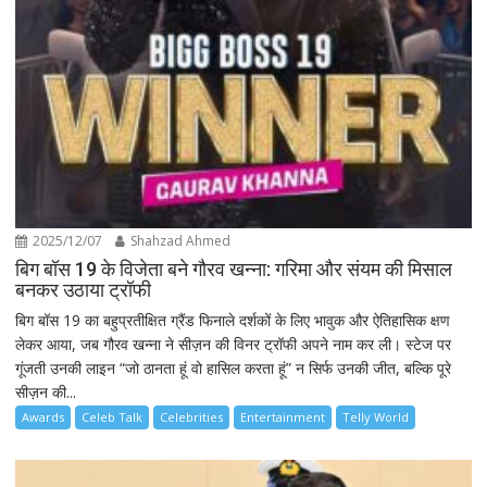
2025/12/07
Shahzad Ahmed
बिग बॉस 19 के विजेता बने गौरव खन्ना: गरिमा और संयम की मिसाल
बनकर उठाया ट्रॉफी
बिग बॉस 19 का बहुप्रतीक्षित ग्रैंड फिनाले दर्शकों के लिए भावुक और ऐतिहासिक क्षण
लेकर आया, जब गौरव खन्ना ने सीज़न की विनर ट्रॉफी अपने नाम कर ली। स्टेज पर
गूंजती उनकी लाइन “जो ठानता हूं वो हासिल करता हूं” न सिर्फ उनकी जीत, बल्कि पूरे
सीज़न की...
Awards
Celeb Talk
Celebrities
Entertainment
Telly World