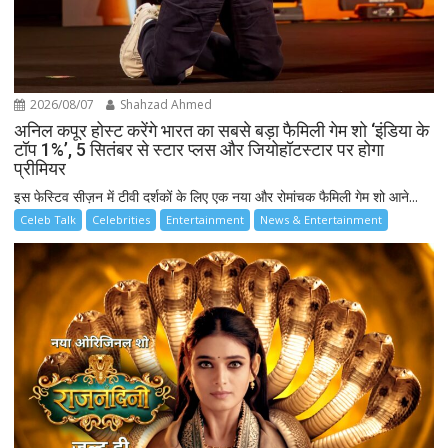
2026/08/07
Shahzad Ahmed
अनिल कपूर होस्ट करेंगे भारत का सबसे बड़ा फैमिली गेम शो ‘इंडिया के
टॉप 1%’, 5 सितंबर से स्टार प्लस और जियोहॉटस्टार पर होगा
प्रीमियर
इस फेस्टिव सीज़न में टीवी दर्शकों के लिए एक नया और रोमांचक फैमिली गेम शो आने...
Celeb Talk
Celebrities
Entertainment
News & Entertainment