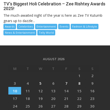
TV’s Biggest Holi Celebration – Zee Rishtey Awards
2025!
The much-awaited night of the year is here as Zee TV Kutumb
gears up to dazzle...
Awards
Celebrities
Entertainment
Events
Fashion & Lifestyle
News & Entertainment
Telly World
AUGUST 2026
M
T
W
T
F
S
S
1
2
3
4
5
6
7
8
9
10
11
12
13
14
15
16
17
18
19
20
21
22
23
24
25
26
27
28
29
30