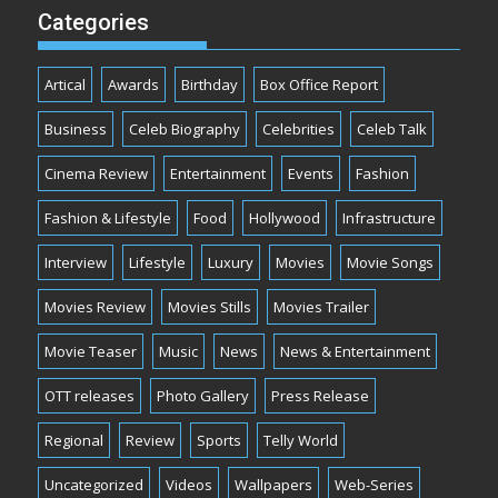
Categories
Artical
Awards
Birthday
Box Office Report
Business
Celeb Biography
Celebrities
Celeb Talk
Cinema Review
Entertainment
Events
Fashion
Fashion & Lifestyle
Food
Hollywood
Infrastructure
Interview
Lifestyle
Luxury
Movies
Movie Songs
Movies Review
Movies Stills
Movies Trailer
Movie Teaser
Music
News
News & Entertainment
OTT releases
Photo Gallery
Press Release
Regional
Review
Sports
Telly World
Uncategorized
Videos
Wallpapers
Web-Series