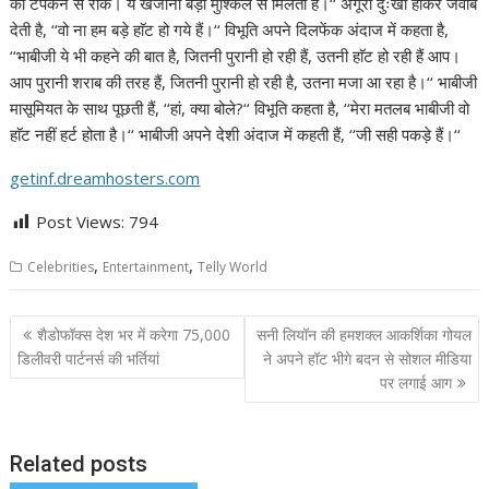
को टपकने से रोकें। ये खजाना बड़ी मुश्किल से मिलता है।‘‘ अंगूरी दुःखी होकर जवाब
देती है, ‘‘वो ना हम बड़े हाॅट हो गये हैं।‘‘ विभूति अपने दिलफेंक अंदाज में कहता है,
‘‘भाबीजी ये भी कहने की बात है, जितनी पुरानी हो रही हैं, उतनी हाॅट हो रही हैं आप।
आप पुरानी शराब की तरह हैं, जितनी पुरानी हो रही है, उतना मजा आ रहा है।‘‘ भाबीजी
मासूमियत के साथ पूछती हैं, ‘‘हां, क्या बोले?‘‘ विभूति कहता है, ‘‘मेरा मतलब भाबीजी वो
हाॅट नहीं हर्ट होता है।‘‘ भाबीजी अपने देशी अंदाज में कहती हैं, ‘‘जी सही पकड़े हैं।‘‘
getinf.dreamhosters.com
Post Views:
794
,
,
Celebrities
Entertainment
Telly World
Post
शैडोफॉक्स देश भर में करेगा 75,000
सनी लियॉन की हमशक्ल आकर्शिका गोयल
navigation
डिलीवरी पार्टनर्स की भर्तियां
ने अपने हॉट भीगे बदन से सोशल मीडिया
पर लगाई आग
Related posts