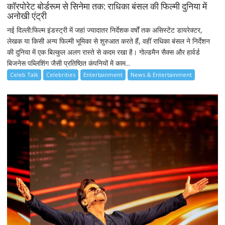
कॉरपोरेट बोर्डरूम से सिनेमा तक: राधिका बंसल की फिल्मी दुनिया में
अनोखी एंट्री
नई दिल्ली:फिल्म इंडस्ट्री में जहां ज्यादातर निर्देशक वर्षों तक असिस्टेंट डायरेक्टर,
लेखक या किसी अन्य फिल्मी भूमिका से शुरुआत करते हैं, वहीं राधिका बंसल ने निर्देशन
की दुनिया में एक बिल्कुल अलग रास्ते से कदम रखा है। गोल्डमैन सैक्स और हार्वर्ड
बिजनेस पब्लिशिंग जैसी प्रतिष्ठित कंपनियों में काम...
Celeb Talk
Celebrities
Entertainment
News & Entertainment