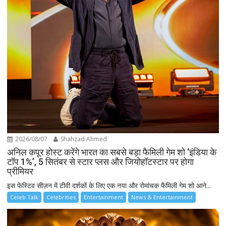
2026/08/07
Shahzad Ahmed
अनिल कपूर होस्ट करेंगे भारत का सबसे बड़ा फैमिली गेम शो ‘इंडिया के
टॉप 1%’, 5 सितंबर से स्टार प्लस और जियोहॉटस्टार पर होगा
प्रीमियर
इस फेस्टिव सीज़न में टीवी दर्शकों के लिए एक नया और रोमांचक फैमिली गेम शो आने...
Celeb Talk
Celebrities
Entertainment
News & Entertainment