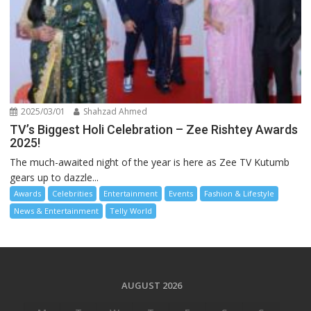
2025/03/01
Shahzad Ahmed
TV’s Biggest Holi Celebration – Zee Rishtey Awards
2025!
The much-awaited night of the year is here as Zee TV Kutumb
gears up to dazzle...
Awards
Celebrities
Entertainment
Events
Fashion & Lifestyle
News & Entertainment
Telly World
AUGUST 2026