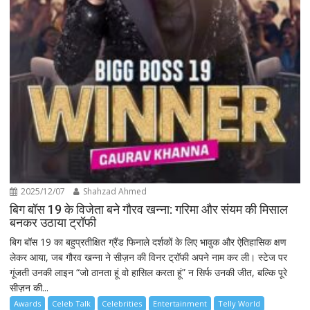
2025/12/07
Shahzad Ahmed
बिग बॉस 19 के विजेता बने गौरव खन्ना: गरिमा और संयम की मिसाल
बनकर उठाया ट्रॉफी
बिग बॉस 19 का बहुप्रतीक्षित ग्रैंड फिनाले दर्शकों के लिए भावुक और ऐतिहासिक क्षण
लेकर आया, जब गौरव खन्ना ने सीज़न की विनर ट्रॉफी अपने नाम कर ली। स्टेज पर
गूंजती उनकी लाइन “जो ठानता हूं वो हासिल करता हूं” न सिर्फ उनकी जीत, बल्कि पूरे
सीज़न की...
Awards
Celeb Talk
Celebrities
Entertainment
Telly World