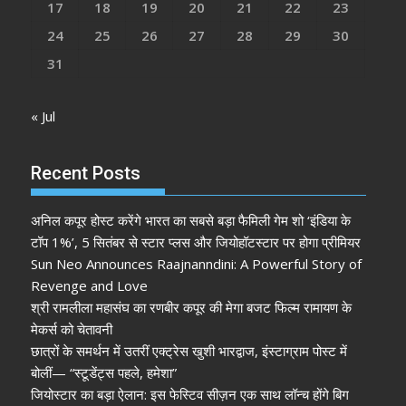
17
18
19
20
21
22
23
24
25
26
27
28
29
30
31
« Jul
Recent Posts
अनिल कपूर होस्ट करेंगे भारत का सबसे बड़ा फैमिली गेम शो ‘इंडिया के
टॉप 1%’, 5 सितंबर से स्टार प्लस और जियोहॉटस्टार पर होगा प्रीमियर
Sun Neo Announces Raajnanndini: A Powerful Story of
Revenge and Love
श्री रामलीला महासंघ का रणबीर कपूर की मेगा बजट फिल्म रामायण के
मेकर्स को चेतावनी
छात्रों के समर्थन में उतरीं एक्ट्रेस खुशी भारद्वाज, इंस्टाग्राम पोस्ट में
बोलीं— “स्टूडेंट्स पहले, हमेशा”
जियोस्टार का बड़ा ऐलान: इस फेस्टिव सीज़न एक साथ लॉन्च होंगे बिग