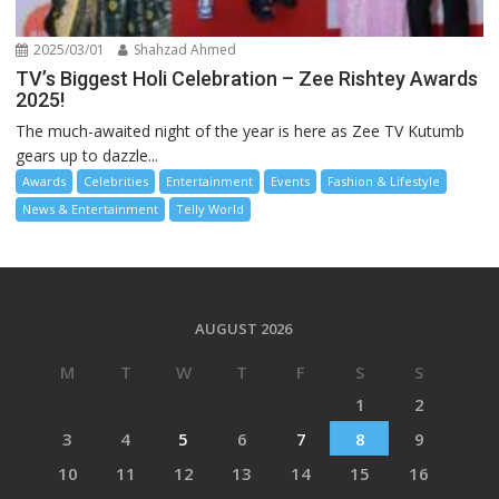
2025/03/01
Shahzad Ahmed
TV’s Biggest Holi Celebration – Zee Rishtey Awards
2025!
The much-awaited night of the year is here as Zee TV Kutumb
gears up to dazzle...
Awards
Celebrities
Entertainment
Events
Fashion & Lifestyle
News & Entertainment
Telly World
AUGUST 2026
M
T
W
T
F
S
S
1
2
3
4
5
6
7
8
9
10
11
12
13
14
15
16