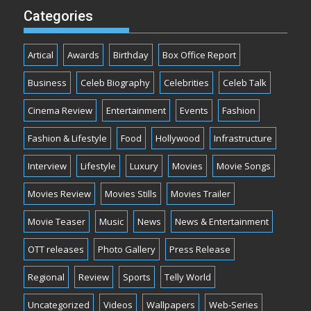
Categories
Artical
Awards
Birthday
Box Office Report
Business
Celeb Biography
Celebrities
Celeb Talk
Cinema Review
Entertainment
Events
Fashion
Fashion & Lifestyle
Food
Hollywood
Infrastructure
Interview
Lifestyle
Luxury
Movies
Movie Songs
Movies Review
Movies Stills
Movies Trailer
Movie Teaser
Music
News
News & Entertainment
OTT releases
Photo Gallery
Press Release
Regional
Review
Sports
Telly World
Uncategorized
Videos
Wallpapers
Web-Series