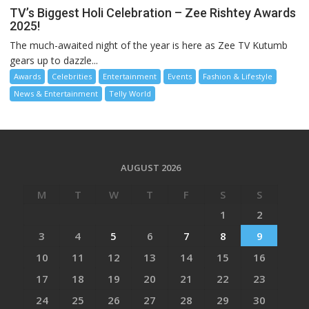
TV’s Biggest Holi Celebration – Zee Rishtey Awards
2025!
The much-awaited night of the year is here as Zee TV Kutumb
gears up to dazzle...
Awards
Celebrities
Entertainment
Events
Fashion & Lifestyle
News & Entertainment
Telly World
AUGUST 2026
M
T
W
T
F
S
S
1
2
3
4
5
6
7
8
9
10
11
12
13
14
15
16
17
18
19
20
21
22
23
24
25
26
27
28
29
30