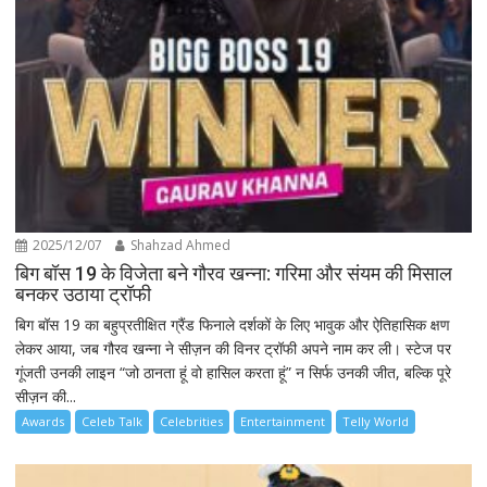
2025/12/07
Shahzad Ahmed
बिग बॉस 19 के विजेता बने गौरव खन्ना: गरिमा और संयम की मिसाल
बनकर उठाया ट्रॉफी
बिग बॉस 19 का बहुप्रतीक्षित ग्रैंड फिनाले दर्शकों के लिए भावुक और ऐतिहासिक क्षण
लेकर आया, जब गौरव खन्ना ने सीज़न की विनर ट्रॉफी अपने नाम कर ली। स्टेज पर
गूंजती उनकी लाइन “जो ठानता हूं वो हासिल करता हूं” न सिर्फ उनकी जीत, बल्कि पूरे
सीज़न की...
Awards
Celeb Talk
Celebrities
Entertainment
Telly World