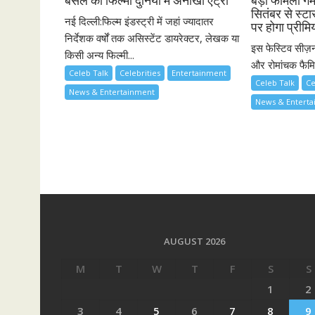
बंसल की फिल्मी दुनिया में अनोखी एंट्री
बड़ा फैमिली गे
सितंबर से स्ट
नई दिल्ली:फिल्म इंडस्ट्री में जहां ज्यादातर
पर होगा प्रीमि
निर्देशक वर्षों तक असिस्टेंट डायरेक्टर, लेखक या
इस फेस्टिव सीज़न
किसी अन्य फिल्मी...
और रोमांचक फैमिल
Celeb Talk
Celebrities
Entertainment
Celeb Talk
Ce
News & Entertainment
News & Entert
AUGUST 2026
M
T
W
T
F
S
S
1
2
3
4
5
6
7
8
9