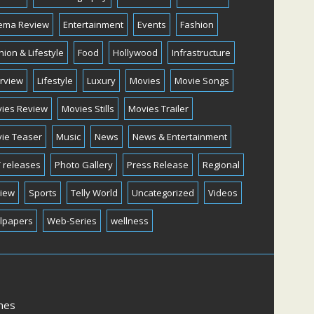
ema Review
Entertainment
Events
Fashion
hion & Lifestyle
Food
Hollywood
Infrastructure
erview
Lifestyle
Luxury
Movies
Movie Songs
ies Review
Movies Stills
Movies Trailer
ie Teaser
Music
News
News & Entertainment
 releases
Photo Gallery
Press Release
Regional
iew
Sports
Telly World
Uncategorized
Videos
lpapers
Web-Series
wellness
mes