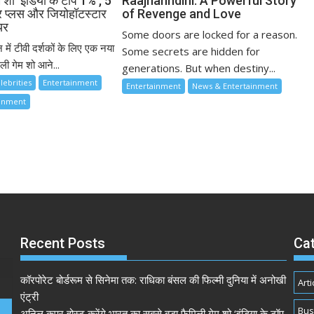
म शो ‘इंडिया के टॉप 1%’, 5
Raajnanndini: A Powerful Story
ार प्लस और जियोहॉटस्टार
of Revenge and Love
यर
Some doors are locked for a reason.
 में टीवी दर्शकों के लिए एक नया
Some secrets are hidden for
ी गेम शो आने...
generations. But when destiny...
lebrities
Entertainment
Entertainment
News & Entertainment
ainment
Recent Posts
Ca
कॉरपोरेट बोर्डरूम से सिनेमा तक: राधिका बंसल की फिल्मी दुनिया में अनोखी
Arti
एंट्री
Bus
अनिल कपूर होस्ट करेंगे भारत का सबसे बड़ा फैमिली गेम शो ‘इंडिया के टॉप