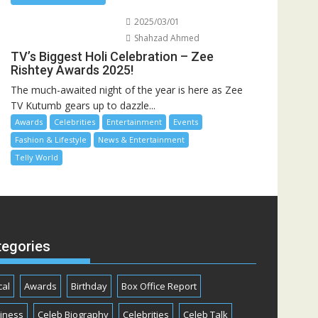
2025/03/01
Shahzad Ahmed
TV’s Biggest Holi Celebration – Zee
Rishtey Awards 2025!
The much-awaited night of the year is here as Zee
TV Kutumb gears up to dazzle...
Awards
Celebrities
Entertainment
Events
Fashion & Lifestyle
News & Entertainment
Telly World
tegories
cal
Awards
Birthday
Box Office Report
iness
Celeb Biography
Celebrities
Celeb Talk