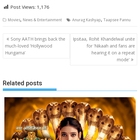
Post Views:
1,176
,
,
Movies
News & Entertainment
Anurag Kashyap
Taapsee Pannu
Post
Sony AATH brings back the
Ipsitaa, Rohit Khandelwal unite
navigation
much-loved ‘Hollywood
for ‘Nikaah and fans are
Hungama’
hearing it on a repeat
mode’
Related posts