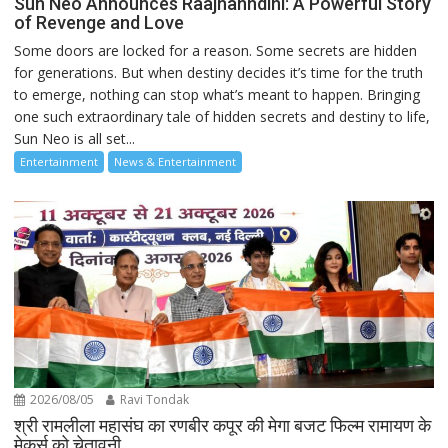
Sun Neo Announces Raajnanndini: A Powerful Story
of Revenge and Love
Some doors are locked for a reason. Some secrets are hidden
for generations. But when destiny decides it’s time for the truth
to emerge, nothing can stop what’s meant to happen. Bringing
one such extraordinary tale of hidden secrets and destiny to life,
Sun Neo is all set...
Entertainment
News & Entertainment
2026/08/05
Ravi Tondak
श्री रामलीला महासंघ का रणबीर कपूर की मेगा बजट फिल्म रामायण के
मेकर्स को चेतावनी