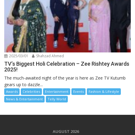
2025/03/01
Shahzad Ahmed
TV’s Biggest Holi Celebration – Zee Rishtey Awards
2025!
The much-awaited night of the year is here as Zee TV Kutumb
gears up to dazzle...
Awards
Celebrities
Entertainment
Events
Fashion & Lifestyle
News & Entertainment
Telly World
AUGUST 2026