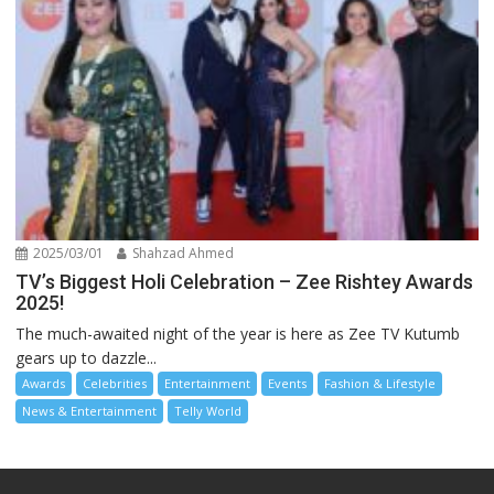
2025/03/01
Shahzad Ahmed
TV’s Biggest Holi Celebration – Zee Rishtey Awards
2025!
The much-awaited night of the year is here as Zee TV Kutumb
gears up to dazzle...
Awards
Celebrities
Entertainment
Events
Fashion & Lifestyle
News & Entertainment
Telly World