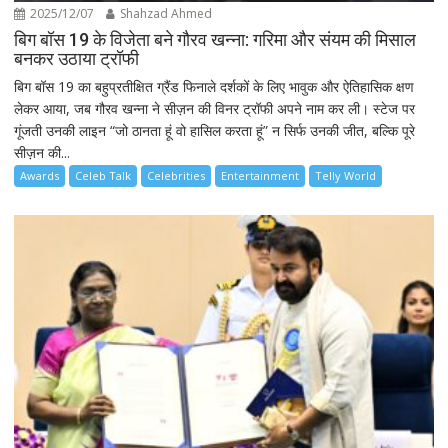
2025/12/07
Shahzad Ahmed
बिग बॉस 19 के विजेता बने गौरव खन्ना: गरिमा और संयम की मिसाल
बनकर उठाया ट्रॉफी
बिग बॉस 19 का बहुप्रतीक्षित ग्रैंड फिनाले दर्शकों के लिए भावुक और ऐतिहासिक क्षण
लेकर आया, जब गौरव खन्ना ने सीज़न की विनर ट्रॉफी अपने नाम कर ली। स्टेज पर
गूंजती उनकी लाइन “जो ठानता हूं वो हासिल करता हूं” न सिर्फ उनकी जीत, बल्कि पूरे
सीज़न की...
Awards
Celeb Talk
Celebrities
Entertainment
Telly World