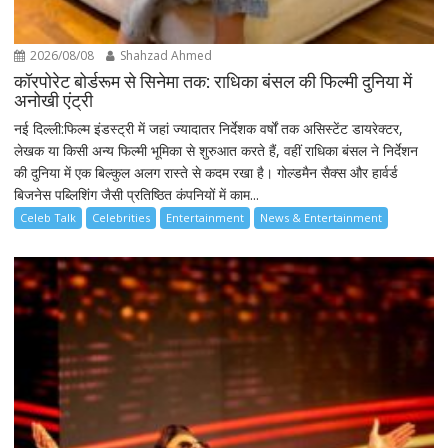
2026/08/08
Shahzad Ahmed
कॉरपोरेट बोर्डरूम से सिनेमा तक: राधिका बंसल की फिल्मी दुनिया में
अनोखी एंट्री
नई दिल्ली:फिल्म इंडस्ट्री में जहां ज्यादातर निर्देशक वर्षों तक असिस्टेंट डायरेक्टर,
लेखक या किसी अन्य फिल्मी भूमिका से शुरुआत करते हैं, वहीं राधिका बंसल ने निर्देशन
की दुनिया में एक बिल्कुल अलग रास्ते से कदम रखा है। गोल्डमैन सैक्स और हार्वर्ड
बिजनेस पब्लिशिंग जैसी प्रतिष्ठित कंपनियों में काम...
Celeb Talk
Celebrities
Entertainment
News & Entertainment