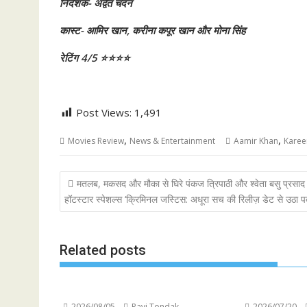
निर्देशक- अद्वैत चंदन
कास्ट- आमिर खान, करीना कपूर खान और मोना सिंह
रेटिंग 4/5 ⭐⭐⭐⭐
Post Views:
1,491
,
,
Movies Review
News & Entertainment
Aamir Khan
Karee
Post
मतलब, मकसद और मौका से घिरे पंकज त्रिपाठी और श्वेता बसु प्रसाद
navigation
हॉटस्टार स्पेशल्स ‘क्रिमिनल जस्टिस: अधूरा सच की रिलीज़ डेट से उठा पर्
Related posts
2026/08/05
Ravi Tondak
2026/07/20