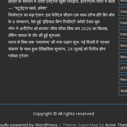
Bus
छात्रों के समर्थन में उतरीं एक्ट्रेस खुशी भारद्वाज, इंस्टाग्राम पोस्ट में बोलीं
— “स्टूडेंट्स पहले, हमेशा”
Cin
जियोस्टार का बड़ा ऐलान: इस फेस्टिव सीज़न एक साथ लॉन्च होंगे बिग बॉस
के 6 संस्करण, पेश हुई ‘इंडियाज़ बिग्ग रियलिटी’ कॉफी टेबल बुक
Fas
स्पेन ने अर्जेंटीना को हराकर जीता फीफा विश्व कप 2026 का खिताब,
Int
लैमिन यामाल के दौर की हुई शुरुआत
भारत से विश्व तक ‘रामायणम्’ की भव्य उड़ान शुरू: नई दिल्ली में ‘प्रथम
Mov
संकल्प’ के साथ हुआ ऐतिहासिक शुभारंभ, 24 जुलाई को रिलीज होगा
ग्लोबल ट्रेलर
Mov
OTT
Rev
Wal
Copyright © All rights reserved
oudly powered by WordPress
|
Theme: SuperMag by
Acme The