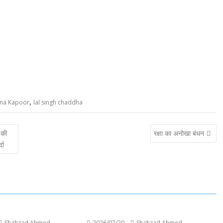
,
na Kapoor
lal singh chaddha
 की
रक्षा का अनोखा बंधन
दा
Shahzad Ahmed
2026/07/20
Shahzad Ahmed