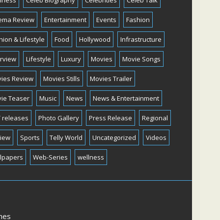
iness
Celeb Biography
Celebrities
Celeb Talk
ema Review
Entertainment
Events
Fashion
hion & Lifestyle
Food
Hollywood
Infrastructure
erview
Lifestyle
Luxury
Movies
Movie Songs
ies Review
Movies Stills
Movies Trailer
ie Teaser
Music
News
News & Entertainment
 releases
Photo Gallery
Press Release
Regional
iew
Sports
Telly World
Uncategorized
Videos
lpapers
Web-Series
wellness
mes