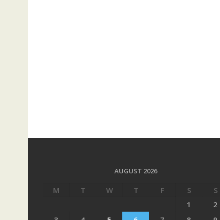
AUGUST 2026
M
T
W
T
F
S
S
1
2
3
4
5
6
7
8
9