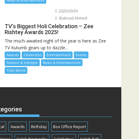
News & Entertainment
2025/03/01
Shahzad Ahmed
TV’s Biggest Holi Celebration – Zee
Rishtey Awards 2025!
The much-awaited night of the year is here as Zee
TV Kutumb gears up to dazzle...
Awards
Celebrities
Entertainment
Events
Fashion & Lifestyle
News & Entertainment
Telly World
tegories
cal
Awards
Birthday
Box Office Report