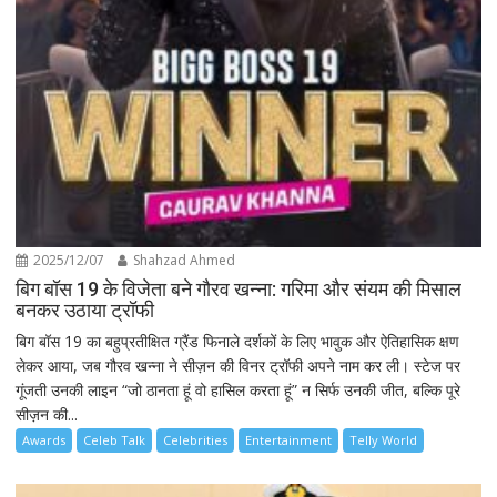
2025/12/07
Shahzad Ahmed
बिग बॉस 19 के विजेता बने गौरव खन्ना: गरिमा और संयम की मिसाल
बनकर उठाया ट्रॉफी
बिग बॉस 19 का बहुप्रतीक्षित ग्रैंड फिनाले दर्शकों के लिए भावुक और ऐतिहासिक क्षण
लेकर आया, जब गौरव खन्ना ने सीज़न की विनर ट्रॉफी अपने नाम कर ली। स्टेज पर
गूंजती उनकी लाइन “जो ठानता हूं वो हासिल करता हूं” न सिर्फ उनकी जीत, बल्कि पूरे
सीज़न की...
Awards
Celeb Talk
Celebrities
Entertainment
Telly World