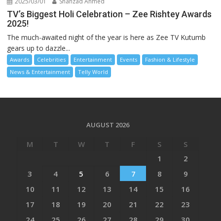
2025/03/01
Shahzad Ahmed
TV’s Biggest Holi Celebration – Zee Rishtey Awards
2025!
The much-awaited night of the year is here as Zee TV Kutumb
gears up to dazzle...
Awards
Celebrities
Entertainment
Events
Fashion & Lifestyle
News & Entertainment
Telly World
AUGUST 2026
M
T
W
T
F
S
S
1
2
3
4
5
6
7
8
9
10
11
12
13
14
15
16
17
18
19
20
21
22
23
24
25
26
27
28
29
30