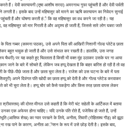
ा करते हैं। देवी कात्यायनी (तृषा आशीष सरदा) अमरनाथ गुफा पहुंचती है और देवी पार्वती
आने लगती है। इसके बाद उन्हें महिषासुर को मारने का ऋषि कात्यायन का निवेदन सुनाई
र्वत पहुंचती हैं और घोषणा करती हंै कि वह महिषासुर का वध करने जा रही है। यह
द, वह महिषासुर को मार गिराती है और अदृश्य हो जाती हैं, जिससे सारे लोग घबरा जाते
जेश के पिता गब्बर (कामना पाठक), उसे अपने पिता की आखिरी निशानी गोल्ड प्लेटेड छाता
को लेकर बहुत भावुक हो जाती है और उसे संभाल कर रखती है। हालांकि, उस जगह
ंजय चैधरी) पर यह कहते हुए चिल्लाता है किसी भी वक्त मुंह उठाकर उसके घर ना आया
 जाने के बारे में सोचते हैं, लेकिन जब हप्पू देखता है कि बाहर बारिश हो रही है तो वह
 के पीछे-पीछे जाता है और छाता चुरा लेता है। राजेश को उस घटना के बारे में पता
वपुरी) अपने दिवंगत पति खोदी का छाता हप्पू को देती है और गोल्ड प्लेटेड करवाकर
ते को भी चुरा लेता है। हप्पू चोर को कैसे पकड़ेगा और किस तरह छाता वापस लेकर
िशा श्रीवास्तव) की दोस्त मीनल उसे कहती है कि मेरी चंट सहेली के आर्टिकल में बताया
उनका एक अफेयर होना चाहिए। यदि उनके पति रोते हैं, पजेसिव हो जाते हैं, उन्हें
ूति (आसिफ शेख) का प्यार परखने के लिये, अनीता, तिवारी (रोहिताश्व गौड़) को झूठा
ना रख पाने के कारण, अनीता आॅप्शन के रूप में उसे छोड़ देती है। इसके बाद,