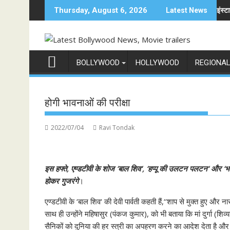
Skip
रामायण के मेकर्स को चेतावनी
छात्रों के समर्थन में उतरीं एक्ट्रेस खुशी भारद्वाज, इंस्टाग्राम पोस्ट मे
Thursday, August 6, 2026
Latest News
to
content
BOLLYWOOD
HOLLYWOOD
REGIONA
होगी भावनाओं की परीक्षा
2022/07/04
Ravi Tondak
इस हफ्ते, एण्डटीवी के शोज ‘बाल शिव‘, ‘हप्पू की उलटन पलटन‘ और ‘भाब
होकर गुजरंगे
।
एण्डटीवी के ‘बाल शिव‘ की देवी पार्वती कहती हैं,‘‘शाप से मुक्त हुए 
साथ ही उन्होंने महिषासुर (पंकज कुमार), को भी बताया कि मां दुर्गा (शिव्य
सैनिकों को दुनिया की हर स्त्री का अपहरण करने का आदेश देता है औ