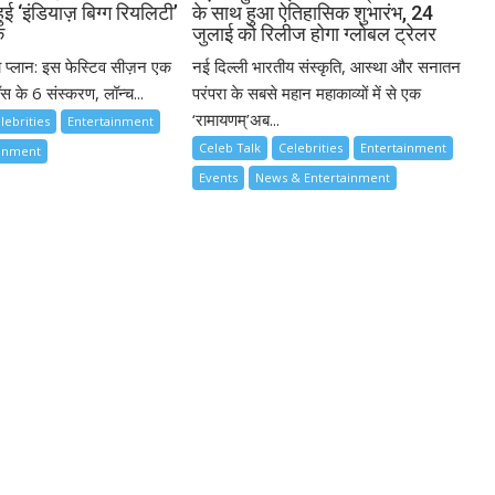
ुई ‘इंडियाज़ बिग्ग रियलिटी’
के साथ हुआ ऐतिहासिक शुभारंभ, 24
क
जुलाई को रिलीज होगा ग्लोबल ट्रेलर
ा प्लान: इस फेस्टिव सीज़न एक
नई दिल्ली भारतीय संस्कृति, आस्था और सनातन
स के 6 संस्करण, लॉन्च...
परंपरा के सबसे महान महाकाव्यों में से एक
‘रामायणम्’अब...
lebrities
Entertainment
Celeb Talk
Celebrities
Entertainment
ainment
Events
News & Entertainment