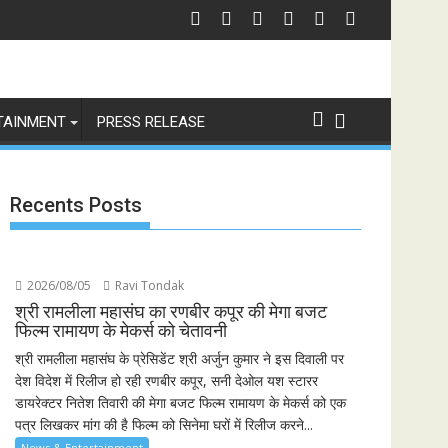
ंस्करण, पेश हुई 'इंडियाज़ बिग्ग रियलिटी' कॉफी टेबल बुक
स्पेन ने अर्जेंटीना को हराकर जीता फीफा विश्व कप 2026 का खिताब, लैमिन यामाल के दौर 
भारत से व
TAINMENT
PRESS RELEASE
Recents Posts
2026/08/05
Ravi Tondak
श्री रामलीला महासंघ का रणबीर कपूर की मेगा बजट
फिल्म रामायण के मेकर्स को चेतावनी
श्री रामलीला महासंघ के प्रेसिडेंट श्री अर्जुन कुमार ने इस दिवाली पर
देश विदेश में रिलीज हो रही रणबीर कपूर, सनी देओल यश स्टारर
डायरेक्टर नितेश तिवारी की मेगा बजट फिल्म रामायण के मेकर्स को एक
पत्र लिखकर मांग की है फिल्म को सिनेमा घरों में रिलीज करने...
News & Entertainment