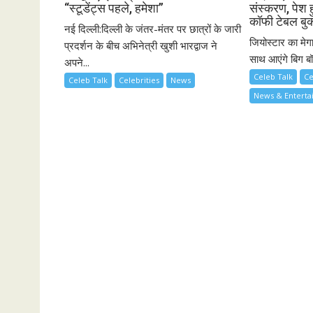
“स्टूडेंट्स पहले, हमेशा”
संस्करण, पेश ह
कॉफी टेबल बु
नई दिल्ली:दिल्ली के जंतर-मंतर पर छात्रों के जारी
जियोस्टार का मेग
प्रदर्शन के बीच अभिनेत्री खुशी भारद्वाज ने
साथ आएंगे बिग बॉ
अपने...
Celeb Talk
Ce
Celeb Talk
Celebrities
News
News & Entert