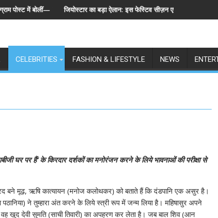
ं बोलीं— "स्टूडेंट्स पहले, हमेशा"
जियोस्टार का बड़ा ऐलान: इस फेस्टिव सीज़न एक साथ लॉन्च होंगे बिग बॉस के 6 स
L
CELEBRITIES
FASHION & LIFESTYLE
NEWS
ENTER
ीजी घर पर हैं‘ के किरदार दर्शकों का मनोरंजन करने के लिये भावनाओं की परीक्षा से
और नारद बने मूढ़, ऋषि कात्यायन (मनोज कलोथकर) को बताते हैं कि दंडपानि एक असुर है।
ा पठानिया) ने तुम्हारा अंत करने के लिये स्त्री रूप में जन्म लिया है। महिषासुर अपने
र वह खुद देवी सुमति (साची तिवारी) का अपहरण कर लेता है। जब बाल शिव (आन