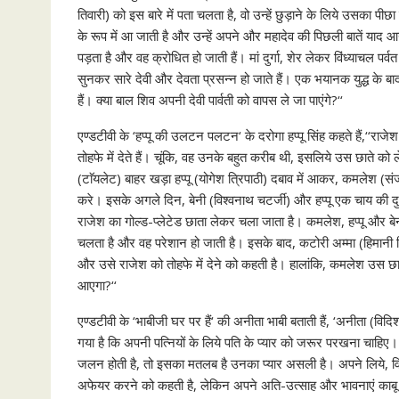
तिवारी) को इस बारे में पता चलता है, वो उन्हें छुड़ाने के लिये उसका पीछ
के रूप में आ जाती है और उन्हें अपने और महादेव की पिछली बातें याद 
पड़ता है और वह क्रोधित हो जाती हैं। मां दुर्गा, शेर लेकर विंध्याचल प
सुनकर सारे देवी और देवता प्रसन्न हो जाते हैं। एक भयानक युद्ध के बा
हैं। क्या बाल शिव अपनी देवी पार्वती को वापस ले जा पाएंगे?‘‘
एण्डटीवी के ‘हप्पू की उलटन पलटन‘ के दरोगा हप्पू सिंह कहते हैं,‘‘रा
तोहफे में देते हैं। चूंकि, वह उनके बहुत करीब थी, इसलिये उस छाते 
(टाॅयलेट) बाहर खड़ा हप्पू (योगेश त्रिपाठी) दबाव में आकर, कमलेश (स
करे। इसके अगले दिन, बेनी (विश्वनाथ चटर्जी) और हप्पू एक चाय की दुकान
राजेश का गोल्ड-प्लेटेड छाता लेकर चला जाता है। कमलेश, हप्पू और बेनी
चलता है और वह परेशान हो जाती है। इसके बाद, कटोरी अम्मा (हिमानी शि
और उसे राजेश को तोहफे में देने को कहती है। हालांकि, कमलेश उस छा
आएगा?‘‘
एण्डटीवी के ‘भाबीजी घर पर हैं‘ की अनीता भाबी बताती हैं, ‘अनीता (विद
गया है कि अपनी पत्नियों के लिये पति के प्यार को जरूर परखना चाहिए। 
जलन होती है, तो इसका मतलब है उनका प्यार असली है। अपने लिये, विभ
अफेयर करने को कहती है, लेकिन अपने अति-उत्साह और भावनाएं काबू 