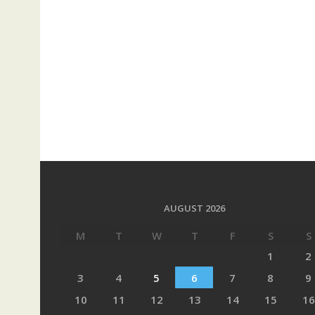
AUGUST 2026
M
T
W
T
F
S
S
1
2
3
4
5
6
7
8
9
10
11
12
13
14
15
16