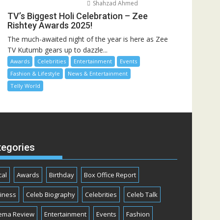
Shahzad Ahmed
TV’s Biggest Holi Celebration – Zee
Rishtey Awards 2025!
The much-awaited night of the year is here as Zee
TV Kutumb gears up to dazzle...
Awards
Celebrities
Entertainment
Events
Fashion & Lifestyle
News & Entertainment
Telly World
tegories
cal
Awards
Birthday
Box Office Report
iness
Celeb Biography
Celebrities
Celeb Talk
ema Review
Entertainment
Events
Fashion