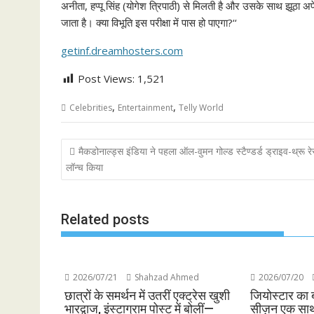
अनीता, हप्पू सिंह (योगेश त्रिपाठी) से मिलती है और उसके साथ झूठा अफे
जाता है। क्या विभूति इस परीक्षा में पास हो पाएगा?‘‘
getinf.dreamhosters.com
Post Views:
1,521
,
,
Celebrities
Entertainment
Telly World
Post
मैकडोनाल्‍ड्स इंडिया ने पहला ऑल-वुमन गोल्‍ड स्‍टैण्‍डर्ड ड्राइव-थ्रू रेस्
navigation
लॉन्‍च किया
Related posts
2026/07/21
Shahzad Ahmed
2026/07/20
छात्रों के समर्थन में उतरीं एक्ट्रेस खुशी
जियोस्टार का 
भारद्वाज, इंस्टाग्राम पोस्ट में बोलीं—
सीज़न एक साथ 