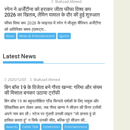
Shahzad Ahmed
स्पेन ने अर्जेंटीना को हराकर जीता फीफा विश्व कप
2026 का खिताब, लैमिन यामाल के दौर की हुई शुरुआत
फीफा विश्व कप 2026 के फाइनल में स्पेन ने मौजूदा चैंपियन अर्जेंटीना
को अतिरिक्त समय (एक्स्ट्रा...
News
News & Entertainment
Sports
Latest News
2025/12/07
Shahzad Ahmed
बिग बॉस 19 के विजेता बने गौरव खन्ना: गरिमा और संयम
की मिसाल बनकर उठाया ट्रॉफी
बिग बॉस 19 का बहुप्रतीक्षित ग्रैंड फिनाले दर्शकों के लिए भावुक और
ऐतिहासिक क्षण लेकर आया, जब गौरव खन्ना ने सीज़न की विनर ट्रॉफी
अपने नाम कर ली। स्टेज पर गूंजती उनकी लाइन “जो ठानता हूं वो
हासिल करता हूं” न सिर्फ उनकी जीत, बल्कि पूरे सीज़न की...
Awards
Celeb Talk
Celebrities
Entertainment