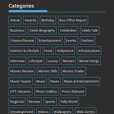
Categories
Artical
Awards
Birthday
Box Office Report
Business
Celeb Biography
Celebrities
Celeb Talk
Cinema Review
Entertainment
Events
Fashion
Fashion & Lifestyle
Food
Hollywood
Infrastructure
Interview
Lifestyle
Luxury
Movies
Movie Songs
Movies Review
Movies Stills
Movies Trailer
Movie Teaser
Music
News
News & Entertainment
OTT releases
Photo Gallery
Press Release
Regional
Review
Sports
Telly World
Uncategorized
Videos
Wallpapers
Web-Series