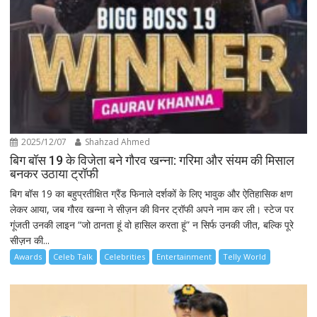
2025/12/07
Shahzad Ahmed
बिग बॉस 19 के विजेता बने गौरव खन्ना: गरिमा और संयम की मिसाल
बनकर उठाया ट्रॉफी
बिग बॉस 19 का बहुप्रतीक्षित ग्रैंड फिनाले दर्शकों के लिए भावुक और ऐतिहासिक क्षण
लेकर आया, जब गौरव खन्ना ने सीज़न की विनर ट्रॉफी अपने नाम कर ली। स्टेज पर
गूंजती उनकी लाइन “जो ठानता हूं वो हासिल करता हूं” न सिर्फ उनकी जीत, बल्कि पूरे
सीज़न की...
Awards
Celeb Talk
Celebrities
Entertainment
Telly World