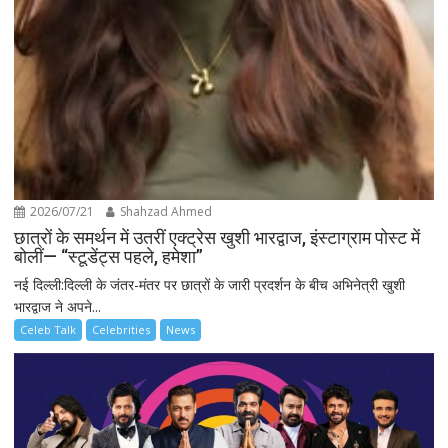
2026/07/21
Shahzad Ahmed
छात्रों के समर्थन में उतरीं एक्ट्रेस खुशी भारद्वाज, इंस्टाग्राम पोस्ट में
बोलीं— “स्टूडेंट्स पहले, हमेशा”
नई दिल्ली:दिल्ली के जंतर-मंतर पर छात्रों के जारी प्रदर्शन के बीच अभिनेत्री खुशी
भारद्वाज ने अपने...
Celeb Talk
Celebrities
News