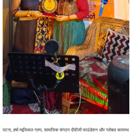
पटना, हर्षा म्यूजिकल ग्रुप, सामाजिक संगठन दीदीजी फाउंडेशन और ग्लोबल कायस्थ