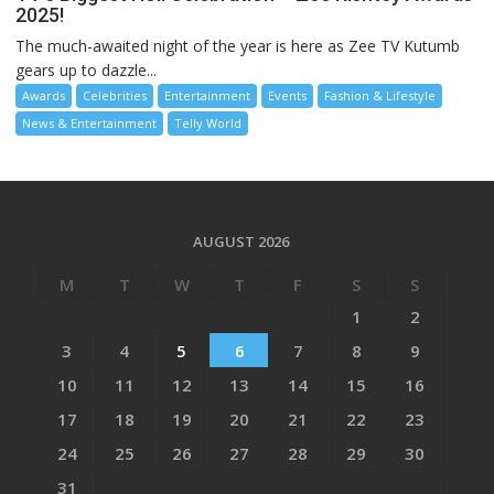
2025!
The much-awaited night of the year is here as Zee TV Kutumb
gears up to dazzle...
Awards
Celebrities
Entertainment
Events
Fashion & Lifestyle
News & Entertainment
Telly World
AUGUST 2026
M
T
W
T
F
S
S
1
2
3
4
5
6
7
8
9
10
11
12
13
14
15
16
17
18
19
20
21
22
23
24
25
26
27
28
29
30
31