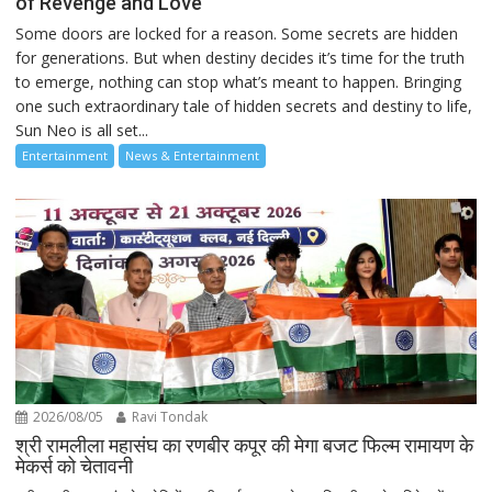
of Revenge and Love
Some doors are locked for a reason. Some secrets are hidden
for generations. But when destiny decides it’s time for the truth
to emerge, nothing can stop what’s meant to happen. Bringing
one such extraordinary tale of hidden secrets and destiny to life,
Sun Neo is all set...
Entertainment
News & Entertainment
2026/08/05
Ravi Tondak
श्री रामलीला महासंघ का रणबीर कपूर की मेगा बजट फिल्म रामायण के
मेकर्स को चेतावनी