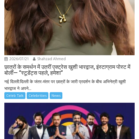
2026/07/21
Shahzad Ahmed
छात्रों के समर्थन में उतरीं एक्ट्रेस खुशी भारद्वाज, इंस्टाग्राम पोस्ट में
बोलीं— “स्टूडेंट्स पहले, हमेशा”
नई दिल्ली:दिल्ली के जंतर-मंतर पर छात्रों के जारी प्रदर्शन के बीच अभिनेत्री खुशी
भारद्वाज ने अपने...
Celeb Talk
Celebrities
News