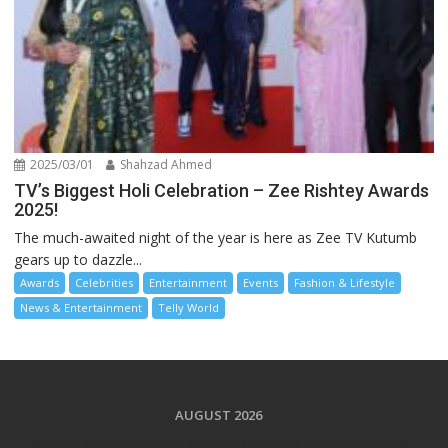
2025/03/01
Shahzad Ahmed
TV’s Biggest Holi Celebration – Zee Rishtey Awards
2025!
The much-awaited night of the year is here as Zee TV Kutumb
gears up to dazzle...
Awards
Celebrities
Entertainment
Events
Fashion & Lifestyle
News & Entertainment
Telly World
AUGUST 2026