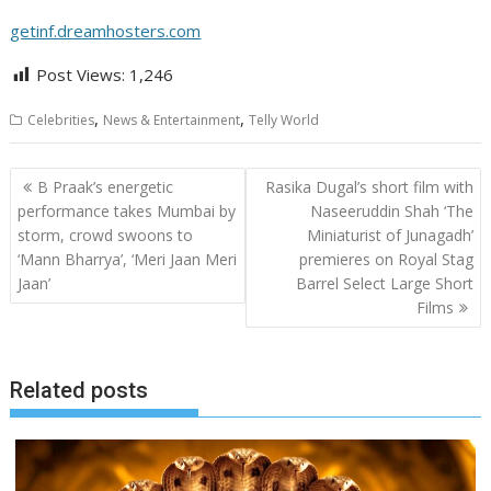
getinf.dreamhosters.com
Post Views:
1,246
,
,
Celebrities
News & Entertainment
Telly World
Post
B Praak’s energetic
Rasika Dugal’s short film with
navigation
performance takes Mumbai by
Naseeruddin Shah ‘The
storm, crowd swoons to
Miniaturist of Junagadh’
‘Mann Bharrya’, ‘Meri Jaan Meri
premieres on Royal Stag
Jaan’
Barrel Select Large Short
Films
Related posts