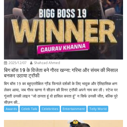
2025/12/07
Shahzad Ahmed
बिग बॉस 19 के विजेता बने गौरव खन्ना: गरिमा और संयम की मिसाल
बनकर उठाया ट्रॉफी
बिग बॉस 19 का बहुप्रतीक्षित ग्रैंड फिनाले दर्शकों के लिए भावुक और ऐतिहासिक क्षण
लेकर आया, जब गौरव खन्ना ने सीज़न की विनर ट्रॉफी अपने नाम कर ली। स्टेज पर
गूंजती उनकी लाइन “जो ठानता हूं वो हासिल करता हूं” न सिर्फ उनकी जीत, बल्कि पूरे
सीज़न की...
Awards
Celeb Talk
Celebrities
Entertainment
Telly World