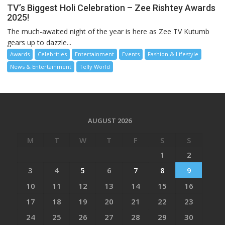
TV’s Biggest Holi Celebration – Zee Rishtey Awards
2025!
The much-awaited night of the year is here as Zee TV Kutumb
gears up to dazzle...
Awards
Celebrities
Entertainment
Events
Fashion & Lifestyle
News & Entertainment
Telly World
AUGUST 2026
M
T
W
T
F
S
S
1
2
3
4
5
6
7
8
9
10
11
12
13
14
15
16
17
18
19
20
21
22
23
24
25
26
27
28
29
30