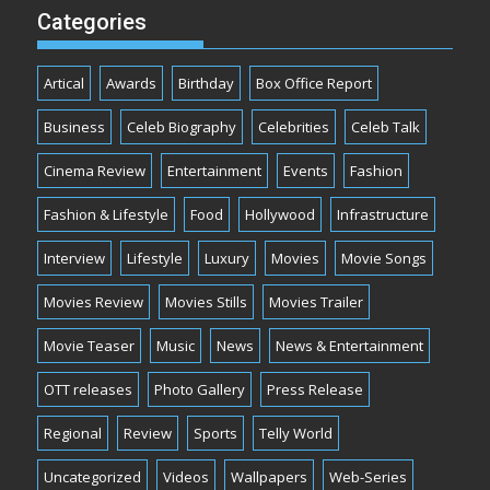
Categories
Artical
Awards
Birthday
Box Office Report
Business
Celeb Biography
Celebrities
Celeb Talk
Cinema Review
Entertainment
Events
Fashion
Fashion & Lifestyle
Food
Hollywood
Infrastructure
Interview
Lifestyle
Luxury
Movies
Movie Songs
Movies Review
Movies Stills
Movies Trailer
Movie Teaser
Music
News
News & Entertainment
OTT releases
Photo Gallery
Press Release
Regional
Review
Sports
Telly World
Uncategorized
Videos
Wallpapers
Web-Series