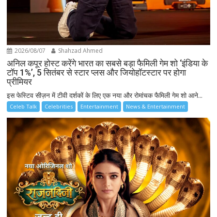
2026/08/07
Shahzad Ahmed
अनिल कपूर होस्ट करेंगे भारत का सबसे बड़ा फैमिली गेम शो ‘इंडिया के
टॉप 1%’, 5 सितंबर से स्टार प्लस और जियोहॉटस्टार पर होगा
प्रीमियर
इस फेस्टिव सीज़न में टीवी दर्शकों के लिए एक नया और रोमांचक फैमिली गेम शो आने...
Celeb Talk
Celebrities
Entertainment
News & Entertainment