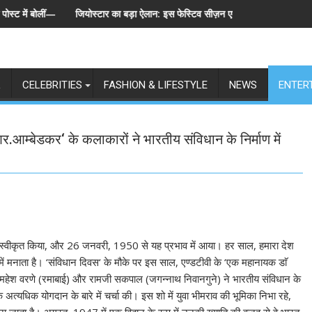
ीं— "स्टूडेंट्स पहले, हमेशा"
जियोस्टार का बड़ा ऐलान: इस फेस्टिव सीज़न एक साथ लॉन्च होंगे बिग बॉस के 6 संस्कर
स्प
L
CELEBRITIES
FASHION & LIFESTYLE
NEWS
ENTER
.आम्बेडकर‘ के कलाकारों ने भारतीय संविधान के निर्माण में
स्वीकृत किया, और 26 जनवरी, 1950 से यह प्रभाव में आया। हर साल, हमारा देश
ें मनाता है। ‘संविधान दिवस‘ के मौके पर इस साल, एण्डटीवी के ‘एक महानायक डाॅ
ी महेश वरणे (रमाबाई) और रामजी सकपाल (जगन्नाथ निवानगुने) ने भारतीय संविधान के
अत्यधिक योगदान के बारे में चर्चा की। इस शो में युवा भीमराव की भूमिका निभा रहे,