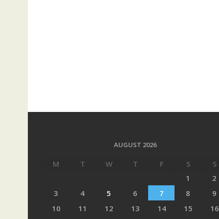
AUGUST 2026
M
T
W
T
F
S
S
1
2
3
4
5
6
7
8
9
10
11
12
13
14
15
16