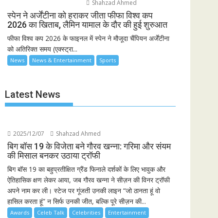
Shahzad Ahmed
स्पेन ने अर्जेंटीना को हराकर जीता फीफा विश्व कप
2026 का खिताब, लैमिन यामाल के दौर की हुई शुरुआत
फीफा विश्व कप 2026 के फाइनल में स्पेन ने मौजूदा चैंपियन अर्जेंटीना
को अतिरिक्त समय (एक्स्ट्रा...
News
News & Entertainment
Sports
Latest News
2025/12/07
Shahzad Ahmed
बिग बॉस 19 के विजेता बने गौरव खन्ना: गरिमा और संयम
की मिसाल बनकर उठाया ट्रॉफी
बिग बॉस 19 का बहुप्रतीक्षित ग्रैंड फिनाले दर्शकों के लिए भावुक और
ऐतिहासिक क्षण लेकर आया, जब गौरव खन्ना ने सीज़न की विनर ट्रॉफी
अपने नाम कर ली। स्टेज पर गूंजती उनकी लाइन “जो ठानता हूं वो
हासिल करता हूं” न सिर्फ उनकी जीत, बल्कि पूरे सीज़न की...
Awards
Celeb Talk
Celebrities
Entertainment