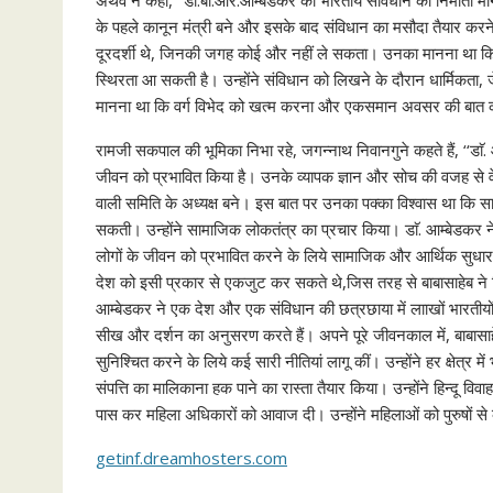
अथर्व ने कहा, ‘‘डाॅ.बी.आर.आम्बेडकर को भारतीय संविधान का निर्माता म
के पहले कानून मंत्री बने और इसके बाद संविधान का मसौदा तैयार करने 
दूरदर्शी थे, जिनकी जगह कोई और नहीं ले सकता। उनका मानना था कि 
स्थिरता आ सकती है। उन्होंने संविधान को लिखने के दौरान धार्मिकत
मानना था कि वर्ग विभेद को खत्म करना और एकसमान अवसर की बात क
रामजी सकपाल की भूमिका निभा रहे, जगन्नाथ निवानगुने कहते हैं, ‘‘डाॅ. आ
जीवन को प्रभावित किया है। उनके व्यापक ज्ञान और सोच की वजह से वे
वाली समिति के अध्यक्ष बने। इस बात पर उनका पक्का विश्वास था कि 
सकती। उन्होंने सामाजिक लोकतंत्र का प्रचार किया। डाॅ. आम्बेडक
लोगों के जीवन को प्रभावित करने के लिये सामाजिक और आर्थिक सुधार ल
देश को इसी प्रकार से एकजुट कर सकते थे,जिस तरह से बाबासाहेब ने किय
आम्बेडकर ने एक देश और एक संविधान की छत्रछाया में लााखों भारत
सीख और दर्शन का अनुसरण करते हैं। अपने पूरे जीवनकाल में, बाबासा
सुनिश्चित करने के लिये कई सारी नीतियां लागू कीं। उन्होंने हर क्षेत्
संपत्ति का मालिकाना हक पाने का रास्ता तैयार किया। उन्होंने हिन्दू 
पास कर महिला अधिकारों को आवाज दी। उन्होंने महिलाओं को पुरुषों से
getinf.dreamhosters.com