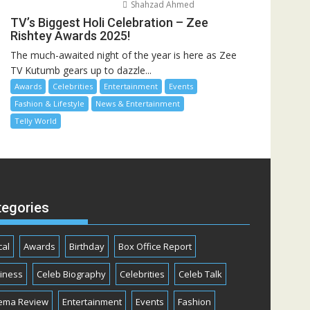
Shahzad Ahmed
TV’s Biggest Holi Celebration – Zee
Rishtey Awards 2025!
The much-awaited night of the year is here as Zee
TV Kutumb gears up to dazzle...
Awards
Celebrities
Entertainment
Events
Fashion & Lifestyle
News & Entertainment
Telly World
tegories
cal
Awards
Birthday
Box Office Report
iness
Celeb Biography
Celebrities
Celeb Talk
ema Review
Entertainment
Events
Fashion