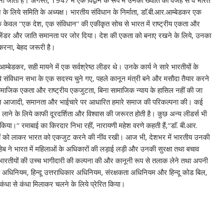
ाना जाता है। अगस्त, 1947 में एक विद्वान के रूप में उनकी ख्याति की वजह से वे भारत
के लिये समिति के अध्यक्ष। भारतीय संविधान के निर्माता, डाॅ.बी.आर.आम्बेडकर एक
केवल ‘‘एक देश, एक संविधान‘‘ की एकीकृत सोच से भारत में राष्ट्रीय एकता और
ा, जेंडर और जाति समानता पर जोर दिया। देश की एकता को बनाए रखने के लिये, उनका
रना, बेहद जरूरी है।
म्बेडकर, सही मायने में एक सर्वश्रेष्ठ लीडर थे। उनके कार्य ने सारे भारतीयों के
 संविधान सभा के एक सदस्य चुने गए, पहले कानून मंत्री बने और मसौदा तैयार करने
सामाजिक एकता और राष्ट्रीय एकजुटता, बिना सामाजिक न्याय के हासिल नहीं की जा
र ने आजादी, समानता और भाईचारे पर आधारित हमारे समाज की परिकल्पना की। कई
ाने के लिये काफी दूरदर्शिता और विश्वास की जरूरत होती है। कुछ अन्य लीडर्स भी
ा।‘‘ रमाबाई का किरदार निभा रहीं, नारायणी महेश वरणे कहती हैं,‘‘डाॅ. बी.आर.
ीयों को लाकर भारत को एकजुट करने की नींव रखी। आज भी, देशभर में भारतीय उनकी
हेब ने भारत में महिलाओं के अधिकारों की लड़ाई लड़ी और उनकी सुरक्षा तथा बचाव
र में भारतीयों की उच्च भागीदारी की कल्पना की और कानूनी रूप से तलाक लेने तथा अपनी
विवाह अधिनियम, हिन्दू उत्तराधिकार अधिनियम, संरक्षकता अधिनियम और हिन्दू कोड बिल,
 कंधा से कंधा मिलाकर चलने के लिये प्रेरित किया।