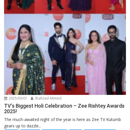
2025/03/01
Shahzad Ahmed
TV’s Biggest Holi Celebration – Zee Rishtey Awards
2025!
The much-awaited night of the year is here as Zee TV Kutumb
gears up to dazzle...