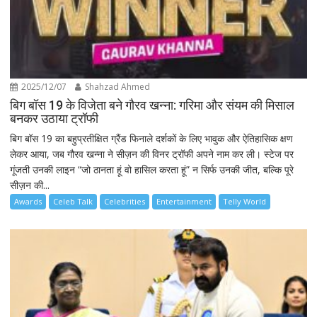
2025/12/07
Shahzad Ahmed
बिग बॉस 19 के विजेता बने गौरव खन्ना: गरिमा और संयम की मिसाल
बनकर उठाया ट्रॉफी
बिग बॉस 19 का बहुप्रतीक्षित ग्रैंड फिनाले दर्शकों के लिए भावुक और ऐतिहासिक क्षण
लेकर आया, जब गौरव खन्ना ने सीज़न की विनर ट्रॉफी अपने नाम कर ली। स्टेज पर
गूंजती उनकी लाइन “जो ठानता हूं वो हासिल करता हूं” न सिर्फ उनकी जीत, बल्कि पूरे
सीज़न की...
Awards
Celeb Talk
Celebrities
Entertainment
Telly World