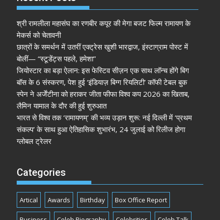
श्री रामलीला महासंघ का रणबीर कपूर की मेगा बजट फिल्म रामायण के
मेकर्स को चेतावनी
छात्रों के समर्थन में उतरीं एक्ट्रेस खुशी भारद्वाज, इंस्टाग्राम पोस्ट में
बोलीं— “स्टूडेंट्स पहले, हमेशा”
जियोस्टार का बड़ा ऐलान: इस फेस्टिव सीज़न एक साथ लॉन्च होंगे बिग
बॉस के 6 संस्करण, पेश हुई ‘इंडियाज़ बिग्ग रियलिटी’ कॉफी टेबल बुक
स्पेन ने अर्जेंटीना को हराकर जीता फीफा विश्व कप 2026 का खिताब,
लैमिन यामाल के दौर की हुई शुरुआत
भारत से विश्व तक ‘रामायणम्’ की भव्य उड़ान शुरू: नई दिल्ली में ‘प्रथम
संकल्प’ के साथ हुआ ऐतिहासिक शुभारंभ, 24 जुलाई को रिलीज होगा
ग्लोबल ट्रेलर
Categories
Artical
Awards
Birthday
Box Office Report
Business
Celeb Biography
Celebrities
Celeb Talk