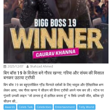
2025/12/07
Shahzad Ahmed
बिग बॉस 19 के विजेता बने गौरव खन्ना: गरिमा और संयम की मिसाल
बनकर उठाया ट्रॉफी
बिग बॉस 19 का बहुप्रतीक्षित ग्रैंड फिनाले दर्शकों के लिए भावुक और ऐतिहासिक क्षण
लेकर आया, जब गौरव खन्ना ने सीज़न की विनर ट्रॉफी अपने नाम कर ली। स्टेज पर
गूंजती उनकी लाइन “जो ठानता हूं वो हासिल करता हूं” न सिर्फ उनकी जीत, बल्कि पूरे
सीज़न की...
Awards
Celeb Talk
Celebrities
Entertainment
Telly World