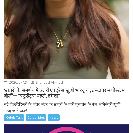
2026/07/21
Shahzad Ahmed
छात्रों के समर्थन में उतरीं एक्ट्रेस खुशी भारद्वाज, इंस्टाग्राम पोस्ट में
बोलीं— “स्टूडेंट्स पहले, हमेशा”
नई दिल्ली:दिल्ली के जंतर-मंतर पर छात्रों के जारी प्रदर्शन के बीच अभिनेत्री खुशी
भारद्वाज ने अपने...
Celeb Talk
Celebrities
News