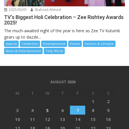
2025/03/01
Shahzad Ahmed
TV’s Biggest Holi Celebration – Zee Rishtey Awards
2025!
The much-awaited night of the year is here as Zee TV Kutumb
gears up to dazzle...
Awards
Celebrities
Entertainment
Events
Fashion & Lifestyle
News & Entertainment
Telly World
AUGUST 2026
M
T
W
T
F
S
S
1
2
3
4
5
6
7
8
9
10
11
12
13
14
15
16
17
18
19
20
21
22
23