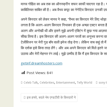
मानव गोहिल का अब तक का ऑनस्क्रीन सफर काफी यादगार रहा है। चाह
काबिलियत साबित की है। अब वैभव कपूर का नेगेटिव किरदार उनकी उपलब्
अपने किरदार को लेकर मानव ने कहा, “वैभव का किरदार मेरे लिए थोड़ा चुनौ
लगता है कि अलग-अलग किरदार निभाकर ही एक अच्छा एक्टर बनता है, 
अलग और अनोखी थी और इसने मुझे अपनी एक्टिंग में कुछ नया आज़माने का
सीख लिया है। इस किरदार की अलग-अलग परतों का अनुभव करना वाकई 
टेलीविजन पर मेरी गुड बॉय वाली इमेज तोड़ देगा। लेकिन सच कहूं तो मैं थ
कि दर्शक इसे किस तरह लेंगे। और अब अपने किरदार को मिले इतने जबर्दस्त
उठाया और मेरी मेहनत रंग लाई। मुझे उम्मीद है कि मैं इस किरदार के स
getinf.dreamhosters.com
Post Views:
841
,
,
,
Celeb Talk
Celebrities
Entertainment
Telly World
sony t
Post
इस हफ्ते, बदले भेष एण्डटीवी के किरदारों ने
navigation