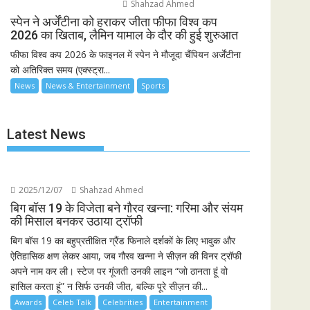
Shahzad Ahmed
स्पेन ने अर्जेंटीना को हराकर जीता फीफा विश्व कप
2026 का खिताब, लैमिन यामाल के दौर की हुई शुरुआत
फीफा विश्व कप 2026 के फाइनल में स्पेन ने मौजूदा चैंपियन अर्जेंटीना
को अतिरिक्त समय (एक्स्ट्रा...
News
News & Entertainment
Sports
Latest News
2025/12/07
Shahzad Ahmed
बिग बॉस 19 के विजेता बने गौरव खन्ना: गरिमा और संयम
की मिसाल बनकर उठाया ट्रॉफी
बिग बॉस 19 का बहुप्रतीक्षित ग्रैंड फिनाले दर्शकों के लिए भावुक और
ऐतिहासिक क्षण लेकर आया, जब गौरव खन्ना ने सीज़न की विनर ट्रॉफी
अपने नाम कर ली। स्टेज पर गूंजती उनकी लाइन “जो ठानता हूं वो
हासिल करता हूं” न सिर्फ उनकी जीत, बल्कि पूरे सीज़न की...
Awards
Celeb Talk
Celebrities
Entertainment