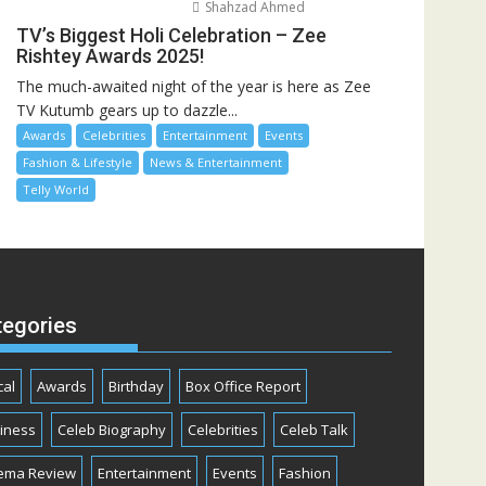
Shahzad Ahmed
TV’s Biggest Holi Celebration – Zee
Rishtey Awards 2025!
The much-awaited night of the year is here as Zee
TV Kutumb gears up to dazzle...
Awards
Celebrities
Entertainment
Events
Fashion & Lifestyle
News & Entertainment
Telly World
tegories
cal
Awards
Birthday
Box Office Report
iness
Celeb Biography
Celebrities
Celeb Talk
ema Review
Entertainment
Events
Fashion