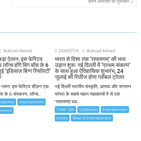
हास्य अभिनेता का पुरस्कार
Shahzad Ahmed
2026/07/18
Shahzad Ahmed
बड़ा ऐलान: इस फेस्टिव
भारत से विश्व तक ‘रामायणम्’ की भव्य
लॉन्च होंगे बिग बॉस के 6
उड़ान शुरू: नई दिल्ली में ‘प्रथम संकल्प’
ुई ‘इंडियाज़ बिग्ग रियलिटी’
के साथ हुआ ऐतिहासिक शुभारंभ, 24
क
जुलाई को रिलीज होगा ग्लोबल ट्रेलर
ा प्लान: इस फेस्टिव सीज़न एक
नई दिल्ली भारतीय संस्कृति, आस्था और सनातन
स के 6 संस्करण, लॉन्च...
परंपरा के सबसे महान महाकाव्यों में से एक
‘रामायणम्’अब...
lebrities
Entertainment
Celeb Talk
Celebrities
Entertainment
ainment
Events
News & Entertainment