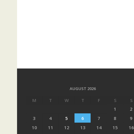
AUGUST 2026
M
T
W
T
F
S
S
1
2
3
4
5
6
7
8
9
10
11
12
13
14
15
16