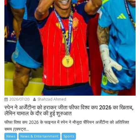
2026/07/20
Shahzad Ahmed
स्पेन ने अर्जेंटीना को हराकर जीता फीफा विश्व कप 2026 का खिताब,
लैमिन यामाल के दौर की हुई शुरुआत
फीफा विश्व कप 2026 के फाइनल में स्पेन ने मौजूदा चैंपियन अर्जेंटीना को अतिरिक्त
समय (एक्स्ट्रा...
News
News & Entertainment
Sports