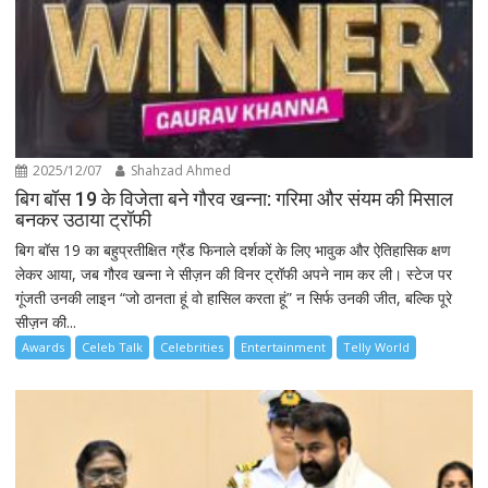
2025/12/07
Shahzad Ahmed
बिग बॉस 19 के विजेता बने गौरव खन्ना: गरिमा और संयम की मिसाल
बनकर उठाया ट्रॉफी
बिग बॉस 19 का बहुप्रतीक्षित ग्रैंड फिनाले दर्शकों के लिए भावुक और ऐतिहासिक क्षण
लेकर आया, जब गौरव खन्ना ने सीज़न की विनर ट्रॉफी अपने नाम कर ली। स्टेज पर
गूंजती उनकी लाइन “जो ठानता हूं वो हासिल करता हूं” न सिर्फ उनकी जीत, बल्कि पूरे
सीज़न की...
Awards
Celeb Talk
Celebrities
Entertainment
Telly World