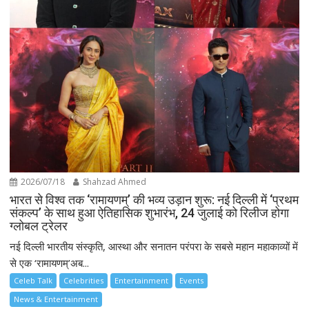
2026/07/18
Shahzad Ahmed
भारत से विश्व तक ‘रामायणम्’ की भव्य उड़ान शुरू: नई दिल्ली में ‘प्रथम
संकल्प’ के साथ हुआ ऐतिहासिक शुभारंभ, 24 जुलाई को रिलीज होगा
ग्लोबल ट्रेलर
नई दिल्ली भारतीय संस्कृति, आस्था और सनातन परंपरा के सबसे महान महाकाव्यों में
से एक ‘रामायणम्’अब...
Celeb Talk
Celebrities
Entertainment
Events
News & Entertainment