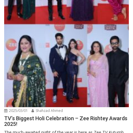
2025/03/01
Shahzad Ahmed
TV’s Biggest Holi Celebration – Zee Rishtey Awards
2025!
The much-awaited night of the year is here as Zee TV Kutumb