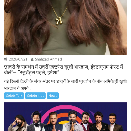
2026/07/21
Shahzad Ahmed
छात्रों के समर्थन में उतरीं एक्ट्रेस खुशी भारद्वाज, इंस्टाग्राम पोस्ट में
बोलीं— “स्टूडेंट्स पहले, हमेशा”
नई दिल्ली:दिल्ली के जंतर-मंतर पर छात्रों के जारी प्रदर्शन के बीच अभिनेत्री खुशी
भारद्वाज ने अपने...
Celeb Talk
Celebrities
News