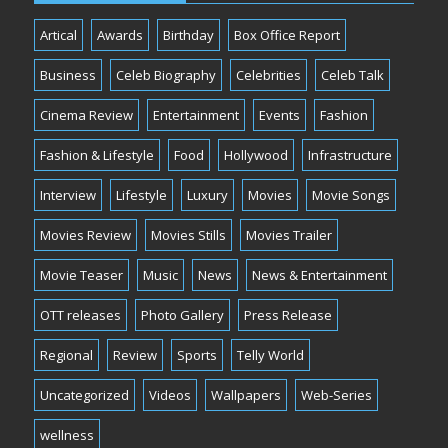
Artical
Awards
Birthday
Box Office Report
Business
Celeb Biography
Celebrities
Celeb Talk
Cinema Review
Entertainment
Events
Fashion
Fashion & Lifestyle
Food
Hollywood
Infrastructure
Interview
Lifestyle
Luxury
Movies
Movie Songs
Movies Review
Movies Stills
Movies Trailer
Movie Teaser
Music
News
News & Entertainment
OTT releases
Photo Gallery
Press Release
Regional
Review
Sports
Telly World
Uncategorized
Videos
Wallpapers
Web-Series
wellness