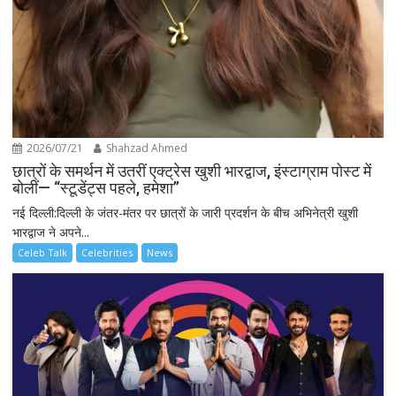
2026/07/21
Shahzad Ahmed
छात्रों के समर्थन में उतरीं एक्ट्रेस खुशी भारद्वाज, इंस्टाग्राम पोस्ट में
बोलीं— “स्टूडेंट्स पहले, हमेशा”
नई दिल्ली:दिल्ली के जंतर-मंतर पर छात्रों के जारी प्रदर्शन के बीच अभिनेत्री खुशी
भारद्वाज ने अपने...
Celeb Talk
Celebrities
News