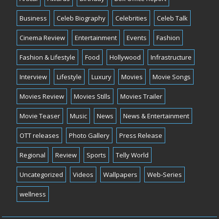
Business
Celeb Biography
Celebrities
Celeb Talk
Cinema Review
Entertainment
Events
Fashion
Fashion & Lifestyle
Food
Hollywood
Infrastructure
Interview
Lifestyle
Luxury
Movies
Movie Songs
Movies Review
Movies Stills
Movies Trailer
Movie Teaser
Music
News
News & Entertainment
OTT releases
Photo Gallery
Press Release
Regional
Review
Sports
Telly World
Uncategorized
Videos
Wallpapers
Web-Series
wellness