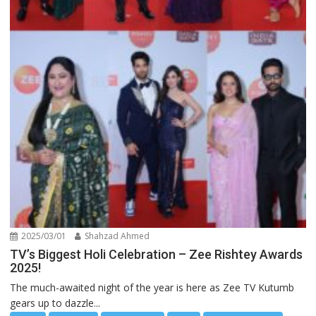
2025/03/01
Shahzad Ahmed
TV’s Biggest Holi Celebration – Zee Rishtey Awards
2025!
The much-awaited night of the year is here as Zee TV Kutumb
gears up to dazzle...