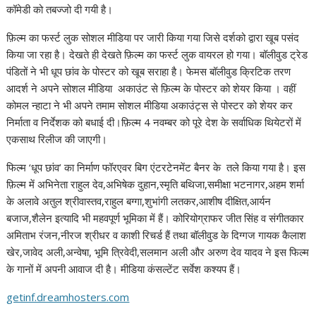
कॉमेडी को तबज्जो दी गयी है।
फ़िल्म का फर्स्ट लुक सोशल मीडिया पर जारी किया गया जिसे दर्शको द्वारा खूब पसंद
किया जा रहा है। देखते ही देखते फ़िल्म का फर्स्ट लुक वायरल हो गया। बॉलीवुड ट्रेड
पंडितों ने भी धूप छांव के पोस्टर को खूब सराहा है। फेमस बॉलीवुड क्रिटिक तरण
आदर्श ने अपने सोशल मीडिया अकाउंट से फ़िल्म के पोस्टर को शेयर किया । वहीं
कोमल न्हाटा ने भी अपने तमाम सोशल मीडिया अकाउंट्स से पोस्टर को शेयर कर
निर्माता व निर्देशक को बधाई दी।फ़िल्म 4 नवम्बर को पूरे देश के सर्वाधिक थियेटरों में
एकसाथ रिलीज की जाएगी।
फिल्म ‘धूप छांव’ का निर्माण फॉरएवर बिग एंटरटेनमेंट बैनर के तले किया गया है। इस
फ़िल्म में अभिनेता राहुल देव,अभिषेक दुहान,स्मृति बथिजा,समीक्षा भटनागर,अहम शर्मा
के अलावे अतुल श्रीवास्तव,राहुल बग्गा,शुभांगी लतकर,आशीष दीक्षित,आर्यन
बजाज,शैलेन इत्यादि भी महवपूर्ण भूमिका में हैं। कोरियोग्राफर जीत सिंह व संगीतकार
अमिताभ रंजन,नीरज श्रीधर व काशी रिचर्ड हैं तथा बॉलीवुड के दिग्गज गायक कैलाश
खेर,जावेद अली,अन्वेषा, भूमि त्रिवेदी,सलमान अली और अरुण देव यादव ने इस फिल्म
के गानों में अपनी आवाज दी है। मीडिया कंसल्टेंट सर्वेश कश्यप हैं।
getinf.dreamhosters.com