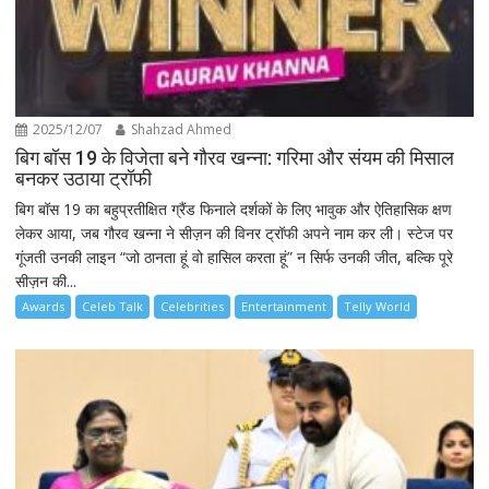
2025/12/07
Shahzad Ahmed
बिग बॉस 19 के विजेता बने गौरव खन्ना: गरिमा और संयम की मिसाल
बनकर उठाया ट्रॉफी
बिग बॉस 19 का बहुप्रतीक्षित ग्रैंड फिनाले दर्शकों के लिए भावुक और ऐतिहासिक क्षण
लेकर आया, जब गौरव खन्ना ने सीज़न की विनर ट्रॉफी अपने नाम कर ली। स्टेज पर
गूंजती उनकी लाइन “जो ठानता हूं वो हासिल करता हूं” न सिर्फ उनकी जीत, बल्कि पूरे
सीज़न की...
Awards
Celeb Talk
Celebrities
Entertainment
Telly World