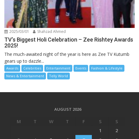
2025/03/01
Shahzad Ahmed
TV’s Biggest Holi Celebration – Zee Rishtey Awards
2025!
The much-awaited night of the year is here as Zee TV Kutumb
gears up to dazzle...
Awards
Celebrities
Entertainment
Events
Fashion & Lifestyle
News & Entertainment
Telly World
AUGUST 2026
M
T
W
T
F
S
S
1
2