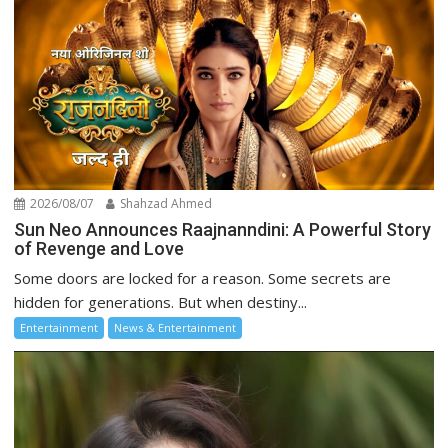
2026/08/07
Shahzad Ahmed
Sun Neo Announces Raajnanndini: A Powerful Story
of Revenge and Love
Some doors are locked for a reason. Some secrets are
hidden for generations. But when destiny...
Entertainment
News & Entertainment