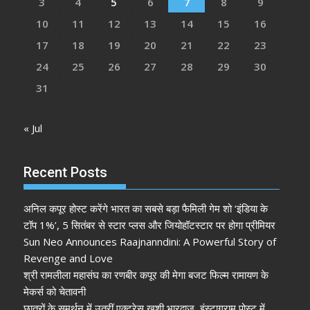
3
4
5
6
7
8
9
10
11
12
13
14
15
16
17
18
19
20
21
22
23
24
25
26
27
28
29
30
31
« Jul
Recent Posts
अनिल कपूर होस्ट करेंगे भारत का सबसे बड़ा फैमिली गेम शो ‘इंडिया के
टॉप 1%’, 5 सितंबर से स्टार प्लस और जियोहॉटस्टार पर होगा प्रीमियर
Sun Neo Announces Raajnanndini: A Powerful Story of
Revenge and Love
श्री रामलीला महासंघ का रणबीर कपूर की मेगा बजट फिल्म रामायण के
मेकर्स को चेतावनी
छात्रों के समर्थन में उतरीं एक्ट्रेस खुशी भारद्वाज, इंस्टाग्राम पोस्ट में