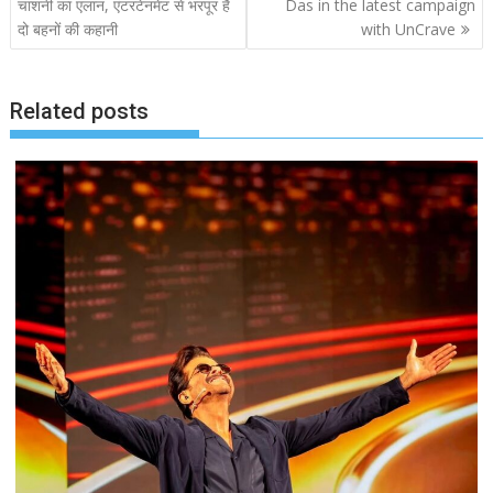
navigation
चाशनी का एलान, एंटरटेनमेंट से भरपूर है
Das in the latest campaign
दो बहनों की कहानी
with UnCrave
Related posts