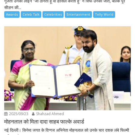
गूंजती उनकी लाइन “जो ठानता हूं वो हासिल करता हूं” न सिर्फ उनकी जीत, बल्कि पूरे
सीज़न की...
Awards
Celeb Talk
Celebrities
Entertainment
Telly World
2025/09/23
Shahzad Ahmed
मोहनलाल को मिला दादा साहब फाल्के अवार्ड
नई दिल्ली। सिनेमा जगत के दिग्गज अभिनेता मोहनलाल को उनके चार दशक लंबे फिल्मी