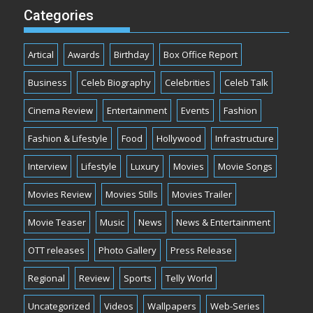
Categories
Artical
Awards
Birthday
Box Office Report
Business
Celeb Biography
Celebrities
Celeb Talk
Cinema Review
Entertainment
Events
Fashion
Fashion & Lifestyle
Food
Hollywood
Infrastructure
Interview
Lifestyle
Luxury
Movies
Movie Songs
Movies Review
Movies Stills
Movies Trailer
Movie Teaser
Music
News
News & Entertainment
OTT releases
Photo Gallery
Press Release
Regional
Review
Sports
Telly World
Uncategorized
Videos
Wallpapers
Web-Series