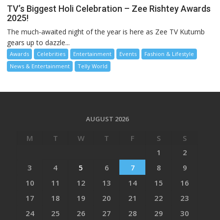
TV’s Biggest Holi Celebration – Zee Rishtey Awards
2025!
The much-awaited night of the year is here as Zee TV Kutumb
gears up to dazzle...
Awards
Celebrities
Entertainment
Events
Fashion & Lifestyle
News & Entertainment
Telly World
AUGUST 2026
M
T
W
T
F
S
S
1
2
3
4
5
6
7
8
9
10
11
12
13
14
15
16
17
18
19
20
21
22
23
24
25
26
27
28
29
30