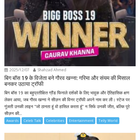
2025/12/07
Shahzad Ahmed
बिग बॉस 19 के विजेता बने गौरव खन्ना: गरिमा और संयम की मिसाल
बनकर उठाया ट्रॉफी
बिग बॉस 19 का बहुप्रतीक्षित ग्रैंड फिनाले दर्शकों के लिए भावुक और ऐतिहासिक क्षण
लेकर आया, जब गौरव खन्ना ने सीज़न की विनर ट्रॉफी अपने नाम कर ली। स्टेज पर
गूंजती उनकी लाइन “जो ठानता हूं वो हासिल करता हूं” न सिर्फ उनकी जीत, बल्कि पूरे
सीज़न की...
Awards
Celeb Talk
Celebrities
Entertainment
Telly World