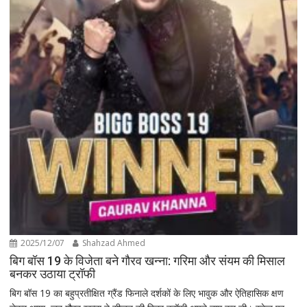
2025/12/07
Shahzad Ahmed
बिग बॉस 19 के विजेता बने गौरव खन्ना: गरिमा और संयम की मिसाल
बनकर उठाया ट्रॉफी
बिग बॉस 19 का बहुप्रतीक्षित ग्रैंड फिनाले दर्शकों के लिए भावुक और ऐतिहासिक क्षण