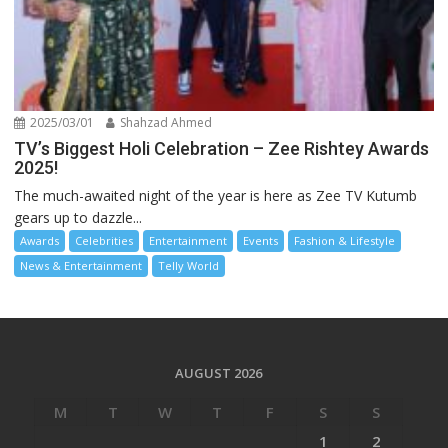
2025/03/01
Shahzad Ahmed
TV’s Biggest Holi Celebration – Zee Rishtey Awards
2025!
The much-awaited night of the year is here as Zee TV Kutumb
gears up to dazzle...
Awards
Celebrities
Entertainment
Events
Fashion & Lifestyle
News & Entertainment
Telly World
AUGUST 2026
M
T
W
T
F
S
S
1
2