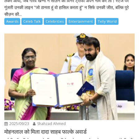
लेकर आया, जब गौरव खन्ना ने सीज़न की विनर ट्रॉफी अपने नाम कर ली। स्टेज पर
गूंजती उनकी लाइन “जो ठानता हूं वो हासिल करता हूं” न सिर्फ उनकी जीत, बल्कि पूरे
सीज़न की...
Awards
Celeb Talk
Celebrities
Entertainment
Telly World
2025/09/23
Shahzad Ahmed
मोहनलाल को मिला दादा साहब फाल्के अवार्ड