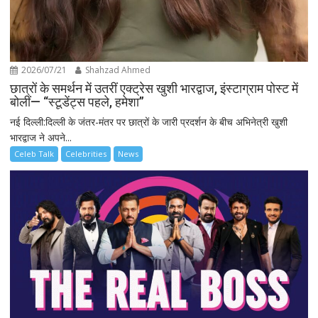
2026/07/21
Shahzad Ahmed
छात्रों के समर्थन में उतरीं एक्ट्रेस खुशी भारद्वाज, इंस्टाग्राम पोस्ट में
बोलीं— “स्टूडेंट्स पहले, हमेशा”
नई दिल्ली:दिल्ली के जंतर-मंतर पर छात्रों के जारी प्रदर्शन के बीच अभिनेत्री खुशी
भारद्वाज ने अपने...
Celeb Talk
Celebrities
News