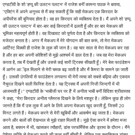
एण्डटीवी के शो ‘हप्पू की उलटन पलटन‘ में राजेश बनीं कामना पाठक ने बताया,
‘‘एक्टिंग में अपने अनुभव से मैं कह सकती हूँ कि सही मेकअप एक किरदार के
अपीयरेंस की बुनियाद होता है। वह हर किरदार को व्यक्तित्व देता है। मैं अपने शो ‘हप्पू
की उलटन पलटन’ में बार-बार कई किरदारों में ढलती हूँ और हर बार मेकअप की
भूमिका महत्वपूर्ण होती है। वह दिखावट को पूर्णता देता है और किरदार के व्यक्तित्व को
मजेदार बनाता है। अगर मैं मेकअप में मेरे योगदान की बात करूं, तो मेरा मेकअप
आर्टिस्ट विक्की ही राजेश के लुक की जान है। वह चार साल से मेरा मेकअप कर रहा
है और हर बार अपनी कोशिशों से मुझे आश्चर्य में डाल देता है। जब वह मेरा मेकअप
करता है, तब मैं देखती हूँ और उससे कई सारी ट्रिक्स सीखती हूँ। मेरे बेस फाउंडेशन
में आर्गन आॅइल मिलाने से मेरी चमक बढ़ जाती है और मैं कैमरा के सामने छा जाती
हूँ। उसकी उंगलियों से फाउंडेशन लगवाना भी मेरी त्वचा को सबसे बढ़िया और एकदम
नैचुरल दिखने वाली फिनिश देता है। यह ट्रिक्स मैं अपनी निजी जिन्दगी में भी
आजमाती हूँ।’’ एण्डटीवी के ‘भाबीजी घर पर हैं‘ में अनीता भाबी बनीं विदिशा श्रीवास्तव
ने कहा, ‘‘मेरा किरदार अनीता ग्लैमरस दिखने के लिये मशहूर है। लेकिन कुछ ही लोग
जानते हैं कि मैं उस लुक में आने के लिये अपना मेकअप खुद करती हूँ, जिसमें 20
मिनट लगते हैं। मेकअप करने से मेरी खूबियाँ और आकर्षण बढ़ जाता है। मेकअप
करने और बालों की देखभाल से मुझे राहत मिलती है। मुझे ऐसा करने में हमेशा मजा
आता है, बचपन में भी, खासकर त्यौहारों, डांस परफाॅर्मेंसेस और ड्रामा के दौरान। मैंने
पेशेवर तरीके से मेकअप करने की कला नहीं सीखी है, लेकिन एक क्लासिकल डांसर