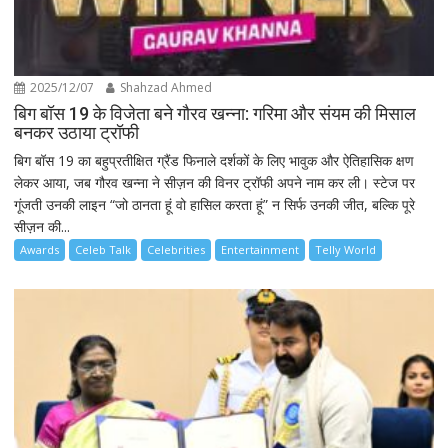
2025/12/07
Shahzad Ahmed
बिग बॉस 19 के विजेता बने गौरव खन्ना: गरिमा और संयम की मिसाल
बनकर उठाया ट्रॉफी
बिग बॉस 19 का बहुप्रतीक्षित ग्रैंड फिनाले दर्शकों के लिए भावुक और ऐतिहासिक क्षण
लेकर आया, जब गौरव खन्ना ने सीज़न की विनर ट्रॉफी अपने नाम कर ली। स्टेज पर
गूंजती उनकी लाइन “जो ठानता हूं वो हासिल करता हूं” न सिर्फ उनकी जीत, बल्कि पूरे
सीज़न की...
Awards
Celeb Talk
Celebrities
Entertainment
Telly World