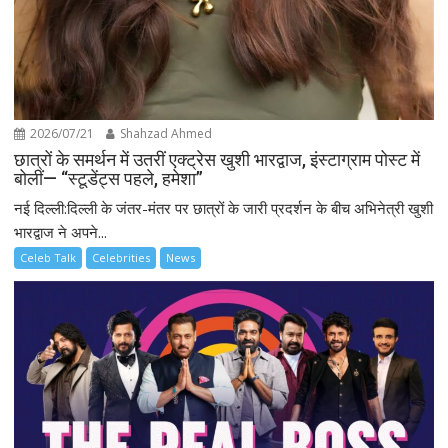
2026/07/21
Shahzad Ahmed
छात्रों के समर्थन में उतरीं एक्ट्रेस खुशी भारद्वाज, इंस्टाग्राम पोस्ट में
बोलीं— “स्टूडेंट्स पहले, हमेशा”
नई दिल्ली:दिल्ली के जंतर-मंतर पर छात्रों के जारी प्रदर्शन के बीच अभिनेत्री खुशी
भारद्वाज ने अपने...
Celeb Talk
Celebrities
News