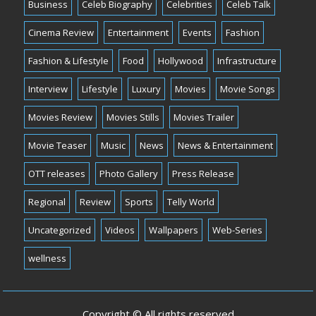
Business
Celeb Biography
Celebrities
Celeb Talk
Cinema Review
Entertainment
Events
Fashion
Fashion & Lifestyle
Food
Hollywood
Infrastructure
Interview
Lifestyle
Luxury
Movies
Movie Songs
Movies Review
Movies Stills
Movies Trailer
Movie Teaser
Music
News
News & Entertainment
OTT releases
Photo Gallery
Press Release
Regional
Review
Sports
Telly World
Uncategorized
Videos
Wallpapers
Web-Series
wellness
Copyright © All rights reserved