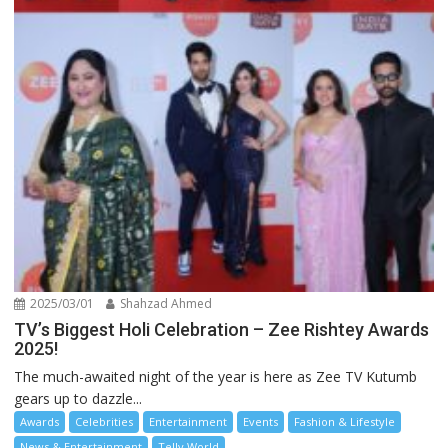
2025/03/01
Shahzad Ahmed
TV’s Biggest Holi Celebration – Zee Rishtey Awards
2025!
The much-awaited night of the year is here as Zee TV Kutumb
gears up to dazzle...
Awards
Celebrities
Entertainment
Events
Fashion & Lifestyle
News & Entertainment
Telly World