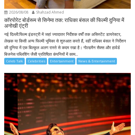
2026/08/08
Shahzad Ahmed
कॉरपोरेट बोर्डरूम से सिनेमा तक: राधिका बंसल की फिल्मी दुनिया में
अनोखी एंट्री
नई दिल्ली:फिल्म इंडस्ट्री में जहां ज्यादातर निर्देशक वर्षों तक असिस्टेंट डायरेक्टर,
लेखक या किसी अन्य फिल्मी भूमिका से शुरुआत करते हैं, वहीं राधिका बंसल ने निर्देशन
की दुनिया में एक बिल्कुल अलग रास्ते से कदम रखा है। गोल्डमैन सैक्स और हार्वर्ड
बिजनेस पब्लिशिंग जैसी प्रतिष्ठित कंपनियों में काम...
Celeb Talk
Celebrities
Entertainment
News & Entertainment