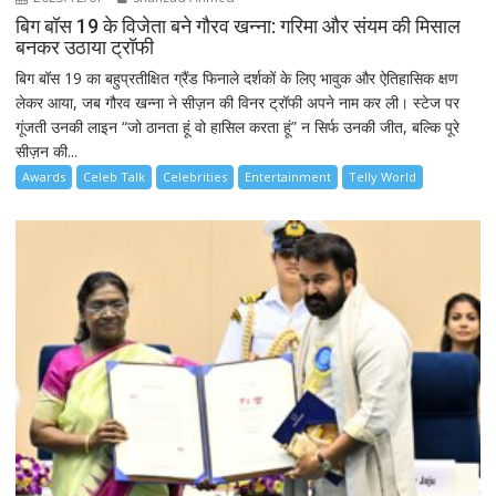
बिग बॉस 19 के विजेता बने गौरव खन्ना: गरिमा और संयम की मिसाल
बनकर उठाया ट्रॉफी
बिग बॉस 19 का बहुप्रतीक्षित ग्रैंड फिनाले दर्शकों के लिए भावुक और ऐतिहासिक क्षण
लेकर आया, जब गौरव खन्ना ने सीज़न की विनर ट्रॉफी अपने नाम कर ली। स्टेज पर
गूंजती उनकी लाइन “जो ठानता हूं वो हासिल करता हूं” न सिर्फ उनकी जीत, बल्कि पूरे
सीज़न की...
Awards
Celeb Talk
Celebrities
Entertainment
Telly World