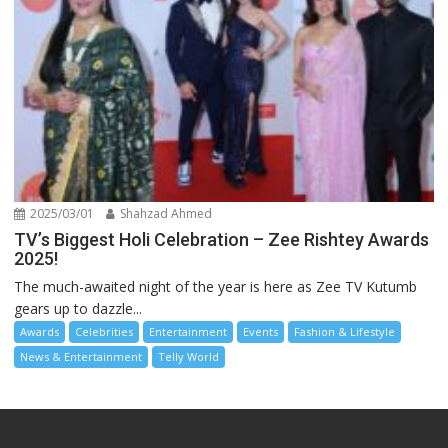
2025/03/01
Shahzad Ahmed
TV’s Biggest Holi Celebration – Zee Rishtey Awards
2025!
The much-awaited night of the year is here as Zee TV Kutumb
gears up to dazzle...
Awards
Celebrities
Entertainment
Events
Fashion & Lifestyle
News & Entertainment
Telly World