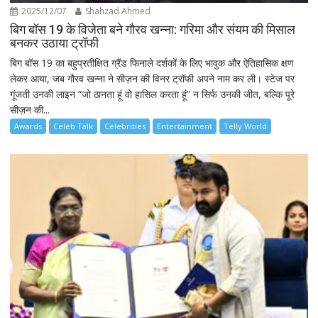
2025/12/07
Shahzad Ahmed
बिग बॉस 19 के विजेता बने गौरव खन्ना: गरिमा और संयम की मिसाल
बनकर उठाया ट्रॉफी
बिग बॉस 19 का बहुप्रतीक्षित ग्रैंड फिनाले दर्शकों के लिए भावुक और ऐतिहासिक क्षण
लेकर आया, जब गौरव खन्ना ने सीज़न की विनर ट्रॉफी अपने नाम कर ली। स्टेज पर
गूंजती उनकी लाइन “जो ठानता हूं वो हासिल करता हूं” न सिर्फ उनकी जीत, बल्कि पूरे
सीज़न की...
Awards
Celeb Talk
Celebrities
Entertainment
Telly World