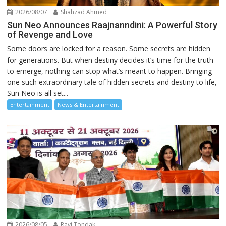
2026/08/07
Shahzad Ahmed
Sun Neo Announces Raajnanndini: A Powerful Story
of Revenge and Love
Some doors are locked for a reason. Some secrets are hidden
for generations. But when destiny decides it’s time for the truth
to emerge, nothing can stop what’s meant to happen. Bringing
one such extraordinary tale of hidden secrets and destiny to life,
Sun Neo is all set...
Entertainment
News & Entertainment
2026/08/05
Ravi Tondak