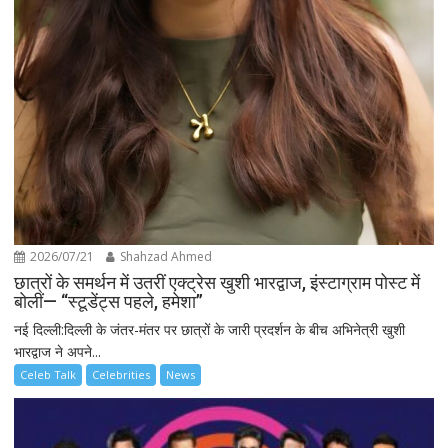
2026/07/21
Shahzad Ahmed
छात्रों के समर्थन में उतरीं एक्ट्रेस खुशी भारद्वाज, इंस्टाग्राम पोस्ट में
बोलीं— “स्टूडेंट्स पहले, हमेशा”
नई दिल्ली:दिल्ली के जंतर-मंतर पर छात्रों के जारी प्रदर्शन के बीच अभिनेत्री खुशी
भारद्वाज ने अपने...
Celeb Talk
Celebrities
News