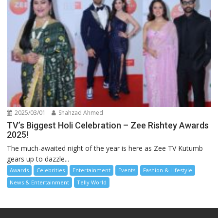
2025/03/01
Shahzad Ahmed
TV’s Biggest Holi Celebration – Zee Rishtey Awards
2025!
The much-awaited night of the year is here as Zee TV Kutumb
gears up to dazzle...
Awards
Celebrities
Entertainment
Events
Fashion & Lifestyle
News & Entertainment
Telly World