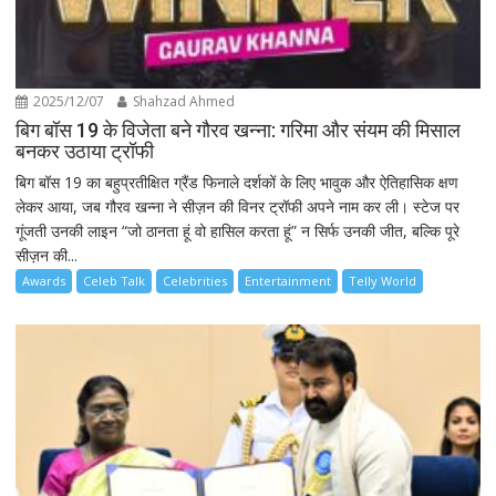
2025/12/07
Shahzad Ahmed
बिग बॉस 19 के विजेता बने गौरव खन्ना: गरिमा और संयम की मिसाल
बनकर उठाया ट्रॉफी
बिग बॉस 19 का बहुप्रतीक्षित ग्रैंड फिनाले दर्शकों के लिए भावुक और ऐतिहासिक क्षण
लेकर आया, जब गौरव खन्ना ने सीज़न की विनर ट्रॉफी अपने नाम कर ली। स्टेज पर
गूंजती उनकी लाइन “जो ठानता हूं वो हासिल करता हूं” न सिर्फ उनकी जीत, बल्कि पूरे
सीज़न की...
Awards
Celeb Talk
Celebrities
Entertainment
Telly World