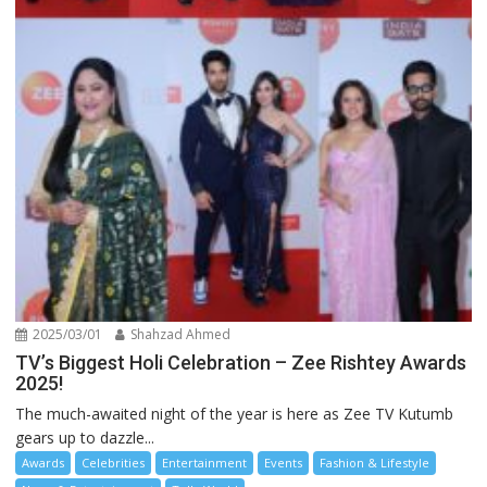
2025/03/01
Shahzad Ahmed
TV’s Biggest Holi Celebration – Zee Rishtey Awards
2025!
The much-awaited night of the year is here as Zee TV Kutumb
gears up to dazzle...
Awards
Celebrities
Entertainment
Events
Fashion & Lifestyle