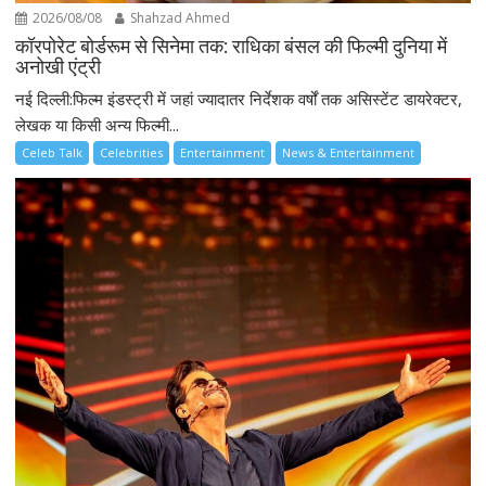
2026/08/08
Shahzad Ahmed
कॉरपोरेट बोर्डरूम से सिनेमा तक: राधिका बंसल की फिल्मी दुनिया में
अनोखी एंट्री
नई दिल्ली:फिल्म इंडस्ट्री में जहां ज्यादातर निर्देशक वर्षों तक असिस्टेंट डायरेक्टर,
लेखक या किसी अन्य फिल्मी...
Celeb Talk
Celebrities
Entertainment
News & Entertainment