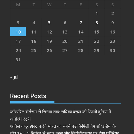
M
T
W
T
F
S
S
1
2
3
4
5
6
7
8
9
10
11
12
13
14
15
16
17
18
19
20
21
22
23
24
25
26
27
28
29
30
31
« Jul
Recent Posts
कॉरपोरेट बोर्डरूम से सिनेमा तक: राधिका बंसल की फिल्मी दुनिया में
अनोखी एंट्री
अनिल कपूर होस्ट करेंगे भारत का सबसे बड़ा फैमिली गेम शो ‘इंडिया के
टॉप 1%’, 5 सितंबर से स्टार प्लस और जियोहॉटस्टार पर होगा प्रीमियर