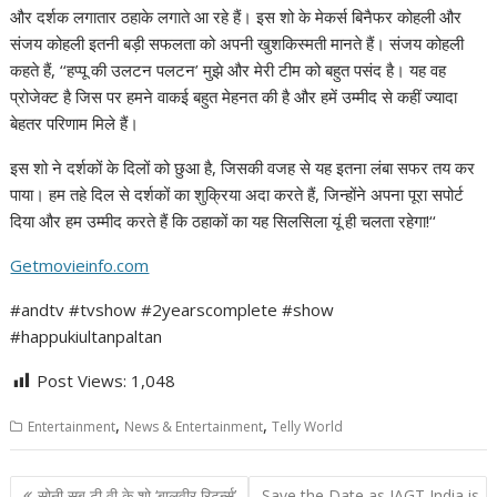
और दर्शक लगातार ठहाके लगाते आ रहे हैं। इस शो के मेकर्स बिनैफर कोहली और
संजय कोहली इतनी बड़ी सफलता को अपनी खुशकिस्मती मानते हैं। संजय कोहली
कहते हैं, ‘‘हप्पू की उलटन पलटन’ मुझे और मेरी टीम को बहुत पसंद है। यह वह
प्रोजेक्ट है जिस पर हमने वाकई बहुत मेहनत की है और हमें उम्मीद से कहीं ज्यादा
बेहतर परिणाम मिले हैं।
इस शो ने दर्शकों के दिलों को छुआ है, जिसकी वजह से यह इतना लंबा सफर तय कर
पाया। हम तहे दिल से दर्शकों का शुक्रिया अदा करते हैं, जिन्होंने अपना पूरा सपोर्ट
दिया और हम उम्मीद करते हैं कि ठहाकों का यह सिलसिला यूं ही चलता रहेगा!‘‘
Getmovieinfo.com
#andtv #tvshow #2yearscomplete #show
#happukiultanpaltan
Post Views:
1,048
,
,
Entertainment
News & Entertainment
Telly World
Post
सोनी सब टी वी के शो ‘बालवीर रिटर्न्‍स’
Save the Date as IAGT India is