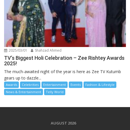
2025/03/01
Shahzad Ahmed
TV’s Biggest Holi Celebration – Zee Rishtey Awards
2025!
The much-awaited night of the year is here as Zee TV Kutumb
gears up to dazzle...
Awards
Celebrities
Entertainment
Events
Fashion & Lifestyle
News & Entertainment
Telly World
AUGUST 2026