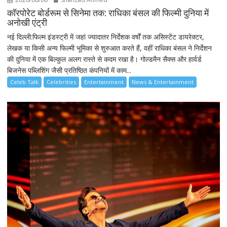
कॉरपोरेट बोर्डरूम से सिनेमा तक: राधिका बंसल की फिल्मी दुनिया में
अनोखी एंट्री
नई दिल्ली:फिल्म इंडस्ट्री में जहां ज्यादातर निर्देशक वर्षों तक असिस्टेंट डायरेक्टर,
लेखक या किसी अन्य फिल्मी भूमिका से शुरुआत करते हैं, वहीं राधिका बंसल ने निर्देशन
की दुनिया में एक बिल्कुल अलग रास्ते से कदम रखा है। गोल्डमैन सैक्स और हार्वर्ड
बिजनेस पब्लिशिंग जैसी प्रतिष्ठित कंपनियों में काम...
Celeb Talk
Celebrities
Entertainment
News & Entertainment