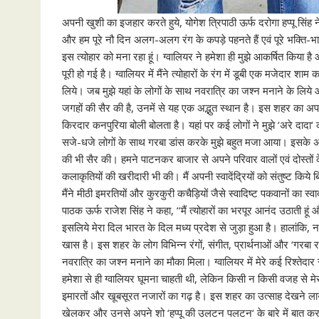
अपनी खुशी का इजहार करते हुये, योगेश त्रिपाठी ऊर्फ दरोगा हप्पू सिंह न
और हम पूरे नौ दिन अलग-अलग रंग के कपड़े पहनते हैं एवं पूरे भक्ति-भाव
इस त्योहार को मना रहा हूं। ग्वालियर ने हमेशा ही मुझे आकर्षित किया 
पूरी हो गई है। ग्वालियर में मैंने त्योहारों के रंग में डूबी एक मजेद
लिये। जब मुझे यहां के लोगों के साथ नवरात्रि का जश्न मनाने के लिये
जगहों की सैर की है, उनमें से यह एक अद्भुत स्थान है। इस शहर का अपन
किरदार कनपुरिया बोली बोलता है। यहां पर कई लोगों ने मुझे ‘अरे दाद
सजे-धजे लोगों के साथ गरबा डांस करके मुझे बहुत मजा आया। इसके अल
की भी सैर की। हमने पाटनकर बाजार से अपने परिवार वालों एवं दोस्तों के
कलाकृतियों की खरीदारी भी की। मैं अपनी स्वादेंद्रियों को संतुष्ट किय
मैंने मीठी इमरतियों और कुरकुरी कचैड़ियों जैसे स्वादिष्ट पकवानों का स्
पाठक ऊर्फ राजेश सिंह ने कहा, ‘‘मैं त्योहारों का भरपूर आनंद उठाती हूं 
इसलिये मेरा दिल भारत के दिल मध्य प्रदेश से जुड़ा हुआ है। हालांकि, नवर
खास है। इस शहर के लोग विभिन्न रंगों, संगीत, प्रार्थनाओं और ‘गरबा रास
नवरात्रि का जश्न मनाने का मौका मिला। ग्वालियर में मेरे कई रिश्तेदार
हमेशा से ही ग्वालियर घूमना चाहती थी, लेकिन किसी न किसी वजह से मेरा
इमारतों और खूबसूरत नजारों का गढ़ है। इस शहर का उत्साह देखने लायक ह
खेलकर और उनसे अपने शो ‘हप्पू की उलटन पलटन‘ के बारे में बात कर