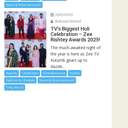
News & Entertainment
2025/03/01
Shahzad Ahmed
TV’s Biggest Holi
Celebration – Zee
Rishtey Awards 2025!
The much-awaited night of
the year is here as Zee TV
Kutumb gears up to
dazzle...
Awards
Celebrities
Entertainment
Events
Fashion & Lifestyle
News & Entertainment
Telly World