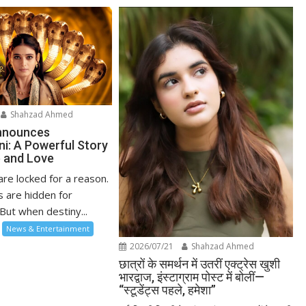
Shahzad Ahmed
nnounces
ni: A Powerful Story
 and Love
re locked for a reason.
 are hidden for
But when destiny...
News & Entertainment
2026/07/21
Shahzad Ahmed
छात्रों के समर्थन में उतरीं एक्ट्रेस खुशी
भारद्वाज, इंस्टाग्राम पोस्ट में बोलीं—
“स्टूडेंट्स पहले, हमेशा”