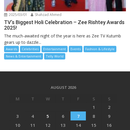
2025/03/01
Shahzad Ahmed
TV’s Biggest Holi Celebration – Zee Rishtey Awards
2025!
The much-awaited night of the year is here as Zee TV Kutumb
gears up to dazzle...
Awards
Celebrities
Entertainment
Events
Fashion & Lifestyle
News & Entertainment
Telly World
AUGUST 2026
M
T
W
T
F
S
S
1
2
3
4
5
6
7
8
9
10
11
12
13
14
15
16