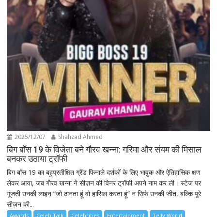
2025/12/07
Shahzad Ahmed
बिग बॉस 19 के विजेता बने गौरव खन्ना: गरिमा और संयम की मिसाल
बनकर उठाया ट्रॉफी
बिग बॉस 19 का बहुप्रतीक्षित ग्रैंड फिनाले दर्शकों के लिए भावुक और ऐतिहासिक क्षण
लेकर आया, जब गौरव खन्ना ने सीज़न की विनर ट्रॉफी अपने नाम कर ली। स्टेज पर
गूंजती उनकी लाइन “जो ठानता हूं वो हासिल करता हूं” न सिर्फ उनकी जीत, बल्कि पूरे
सीज़न की...
Awards
Celeb Talk
Celebrities
Entertainment
Telly World