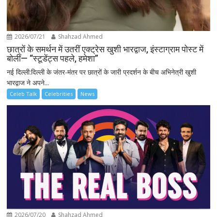
2026/07/21
Shahzad Ahmed
छात्रों के समर्थन में उतरीं एक्ट्रेस खुशी भारद्वाज, इंस्टाग्राम पोस्ट में
बोलीं— “स्टूडेंट्स पहले, हमेशा”
नई दिल्ली:दिल्ली के जंतर-मंतर पर छात्रों के जारी प्रदर्शन के बीच अभिनेत्री खुशी
भारद्वाज ने अपने...
Celeb Talk
Celebrities
News
2026/07/20
Shahzad Ahmed