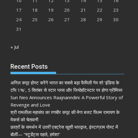
10
11
12
13
14
15
16
17
18
19
20
21
22
23
24
25
26
27
28
29
30
31
« Jul
Recent Posts
अनिल कपूर होस्ट करेंगे भारत का सबसे बड़ा फैमिली गेम शो ‘इंडिया के
टॉप 1%’, 5 सितंबर से स्टार प्लस और जियोहॉटस्टार पर होगा प्रीमियर
Sun Neo Announces Raajnanndini: A Powerful Story of
Revenge and Love
श्री रामलीला महासंघ का रणबीर कपूर की मेगा बजट फिल्म रामायण के
मेकर्स को चेतावनी
छात्रों के समर्थन में उतरीं एक्ट्रेस खुशी भारद्वाज, इंस्टाग्राम पोस्ट में
बोलीं— “स्टूडेंट्स पहले, हमेशा”