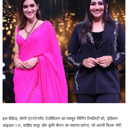
इस वीकेंड, सोनी एंटरटेनमेंट टेलीविजन का मशहूर सिंगिंग रियलिटी शो, ‘इंडियन
आइडल 14’, शाहिद कपूर और कृति सैनन का स्वागत करेगा, जो अपनी फिल्म ‘तेरी