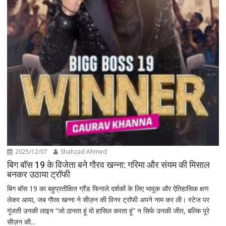
2025/12/07
Shahzad Ahmed
बिग बॉस 19 के विजेता बने गौरव खन्ना: गरिमा और संयम की मिसाल
बनकर उठाया ट्रॉफी
बिग बॉस 19 का बहुप्रतीक्षित ग्रैंड फिनाले दर्शकों के लिए भावुक और ऐतिहासिक क्षण
लेकर आया, जब गौरव खन्ना ने सीज़न की विनर ट्रॉफी अपने नाम कर ली। स्टेज पर
गूंजती उनकी लाइन “जो ठानता हूं वो हासिल करता हूं” न सिर्फ उनकी जीत, बल्कि पूरे
सीज़न की...