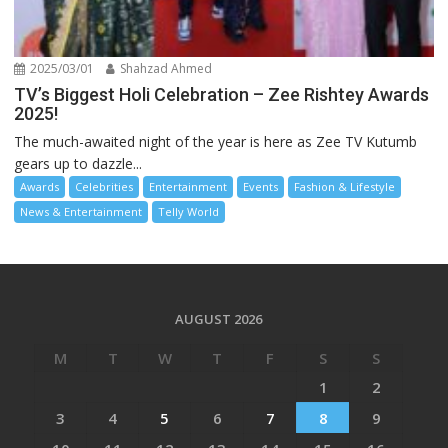
2025/03/01
Shahzad Ahmed
TV’s Biggest Holi Celebration – Zee Rishtey Awards
2025!
The much-awaited night of the year is here as Zee TV Kutumb
gears up to dazzle...
Awards
Celebrities
Entertainment
Events
Fashion & Lifestyle
News & Entertainment
Telly World
AUGUST 2026
M
T
W
T
F
S
S
1
2
3
4
5
6
7
8
9