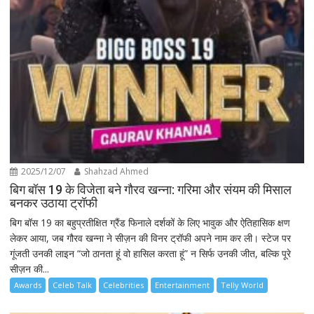
2025/12/07
Shahzad Ahmed
बिग बॉस 19 के विजेता बने गौरव खन्ना: गरिमा और संयम की मिसाल
बनकर उठाया ट्रॉफी
बिग बॉस 19 का बहुप्रतीक्षित ग्रैंड फिनाले दर्शकों के लिए भावुक और ऐतिहासिक क्षण
लेकर आया, जब गौरव खन्ना ने सीज़न की विनर ट्रॉफी अपने नाम कर ली। स्टेज पर
गूंजती उनकी लाइन “जो ठानता हूं वो हासिल करता हूं” न सिर्फ उनकी जीत, बल्कि पूरे
सीज़न की...
Awards
Celeb Talk
Celebrities
Entertainment
Telly World