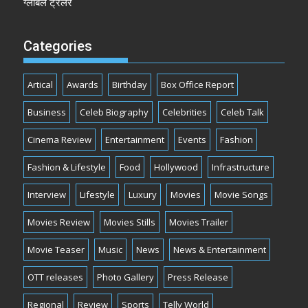
ग्लोबल ट्रेलर
Categories
Artical
Awards
Birthday
Box Office Report
Business
Celeb Biography
Celebrities
Celeb Talk
Cinema Review
Entertainment
Events
Fashion
Fashion & Lifestyle
Food
Hollywood
Infrastructure
Interview
Lifestyle
Luxury
Movies
Movie Songs
Movies Review
Movies Stills
Movies Trailer
Movie Teaser
Music
News
News & Entertainment
OTT releases
Photo Gallery
Press Release
Regional
Review
Sports
Telly World