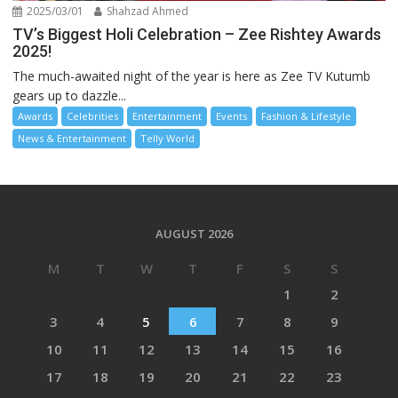
2025/03/01
Shahzad Ahmed
TV’s Biggest Holi Celebration – Zee Rishtey Awards
2025!
The much-awaited night of the year is here as Zee TV Kutumb
gears up to dazzle...
Awards
Celebrities
Entertainment
Events
Fashion & Lifestyle
News & Entertainment
Telly World
AUGUST 2026
M
T
W
T
F
S
S
1
2
3
4
5
6
7
8
9
10
11
12
13
14
15
16
17
18
19
20
21
22
23