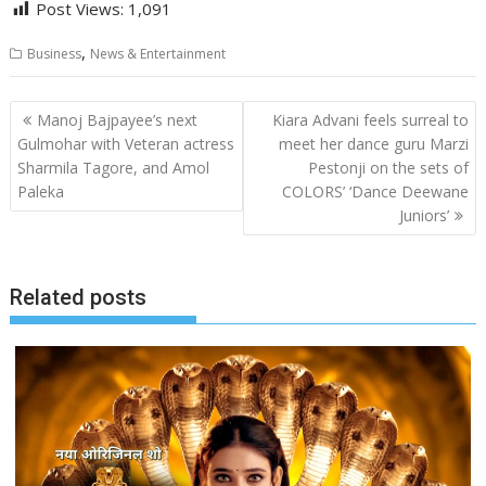
Post Views:
1,091
,
Business
News & Entertainment
Post
Manoj Bajpayee’s next
Kiara Advani feels surreal to
navigation
Gulmohar with Veteran actress
meet her dance guru Marzi
Sharmila Tagore, and Amol
Pestonji on the sets of
Paleka
COLORS’ ‘Dance Deewane
Juniors’
Related posts