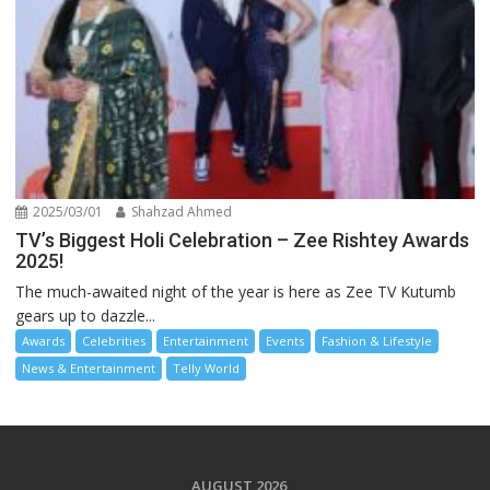
2025/03/01
Shahzad Ahmed
TV’s Biggest Holi Celebration – Zee Rishtey Awards
2025!
The much-awaited night of the year is here as Zee TV Kutumb
gears up to dazzle...
Awards
Celebrities
Entertainment
Events
Fashion & Lifestyle
News & Entertainment
Telly World
AUGUST 2026