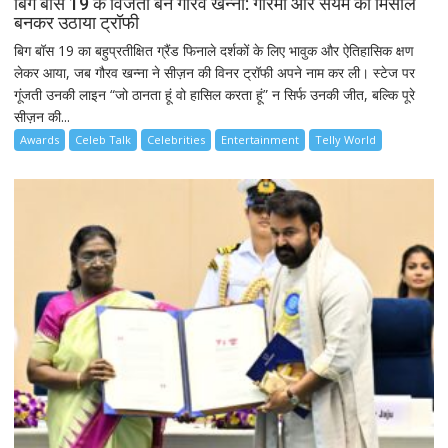
बिग बॉस 19 के विजेता बने गौरव खन्ना: गरिमा और संयम की मिसाल
बनकर उठाया ट्रॉफी
बिग बॉस 19 का बहुप्रतीक्षित ग्रैंड फिनाले दर्शकों के लिए भावुक और ऐतिहासिक क्षण
लेकर आया, जब गौरव खन्ना ने सीज़न की विनर ट्रॉफी अपने नाम कर ली। स्टेज पर
गूंजती उनकी लाइन “जो ठानता हूं वो हासिल करता हूं” न सिर्फ उनकी जीत, बल्कि पूरे
सीज़न की...
Awards
Celeb Talk
Celebrities
Entertainment
Telly World