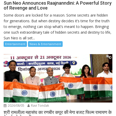
Sun Neo Announces Raajnanndini: A Powerful Story
of Revenge and Love
Some doors are locked for a reason. Some secrets are hidden
for generations. But when destiny decides it’s time for the truth
to emerge, nothing can stop what’s meant to happen. Bringing
one such extraordinary tale of hidden secrets and destiny to life,
Sun Neo is all set...
Entertainment
News & Entertainment
2026/08/05
Ravi Tondak
श्री रामलीला महासंघ का रणबीर कपूर की मेगा बजट फिल्म रामायण के