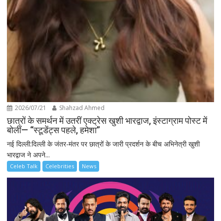
2026/07/21
Shahzad Ahmed
छात्रों के समर्थन में उतरीं एक्ट्रेस खुशी भारद्वाज, इंस्टाग्राम पोस्ट में
बोलीं— “स्टूडेंट्स पहले, हमेशा”
नई दिल्ली:दिल्ली के जंतर-मंतर पर छात्रों के जारी प्रदर्शन के बीच अभिनेत्री खुशी
भारद्वाज ने अपने...
Celeb Talk
Celebrities
News