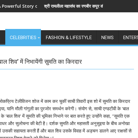
 Story of Revenge and Love
श्री रामलीला महासंघ का रणबीर कपूर की मेगा बजट फिल्म रामायण के मेकर्स क
L
CELEBRITIES
FASHION & LIFESTYLE
NEWS
ENTER
ल शिव’ में निभायेंगी सुमति का किरदार
ई लोकप्रिय टेलीविजन शोज में काम कर चुकीं साची तिवारी इस शो में सुमति का किरदार
ा, यानि मौली गांगुली का पुरजोर समर्थन करेगी। संयोग से, साची एण्डटीवी के ‘बाल
 के ‘बाल शिव‘ में सुमति की भूमिका निभाने पर बात करते हुए उन्होंने कहा, ‘‘सुमति एक
द्याधर और सुलोचना की बेटी है। दर्शक सुमति और महासती अनुसुइया के बीच अनोखा
े में उसकी सहायता करती हैं और बाल शिव उसके विवाह में अड़चन डालने आए राक्षसों से