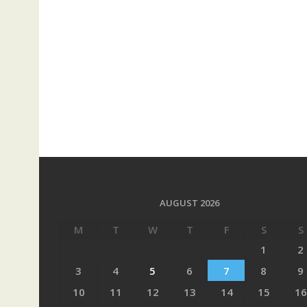
AUGUST 2026
M
T
W
T
F
S
S
1
2
3
4
5
6
7
8
9
10
11
12
13
14
15
16