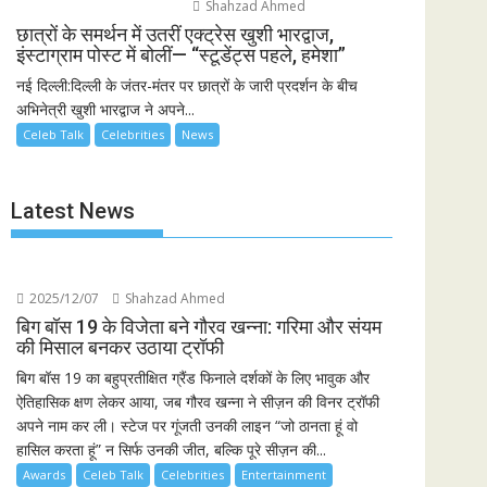
Shahzad Ahmed
छात्रों के समर्थन में उतरीं एक्ट्रेस खुशी भारद्वाज,
इंस्टाग्राम पोस्ट में बोलीं— “स्टूडेंट्स पहले, हमेशा”
नई दिल्ली:दिल्ली के जंतर-मंतर पर छात्रों के जारी प्रदर्शन के बीच
अभिनेत्री खुशी भारद्वाज ने अपने...
Celeb Talk
Celebrities
News
Latest News
2025/12/07
Shahzad Ahmed
बिग बॉस 19 के विजेता बने गौरव खन्ना: गरिमा और संयम
की मिसाल बनकर उठाया ट्रॉफी
बिग बॉस 19 का बहुप्रतीक्षित ग्रैंड फिनाले दर्शकों के लिए भावुक और
ऐतिहासिक क्षण लेकर आया, जब गौरव खन्ना ने सीज़न की विनर ट्रॉफी
अपने नाम कर ली। स्टेज पर गूंजती उनकी लाइन “जो ठानता हूं वो
हासिल करता हूं” न सिर्फ उनकी जीत, बल्कि पूरे सीज़न की...
Awards
Celeb Talk
Celebrities
Entertainment