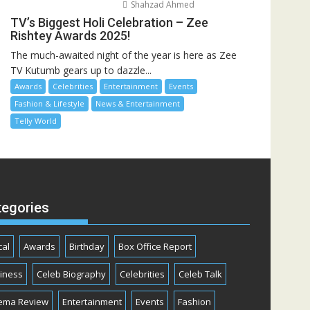
Shahzad Ahmed
TV’s Biggest Holi Celebration – Zee
Rishtey Awards 2025!
The much-awaited night of the year is here as Zee
TV Kutumb gears up to dazzle...
Awards
Celebrities
Entertainment
Events
Fashion & Lifestyle
News & Entertainment
Telly World
tegories
cal
Awards
Birthday
Box Office Report
iness
Celeb Biography
Celebrities
Celeb Talk
ema Review
Entertainment
Events
Fashion