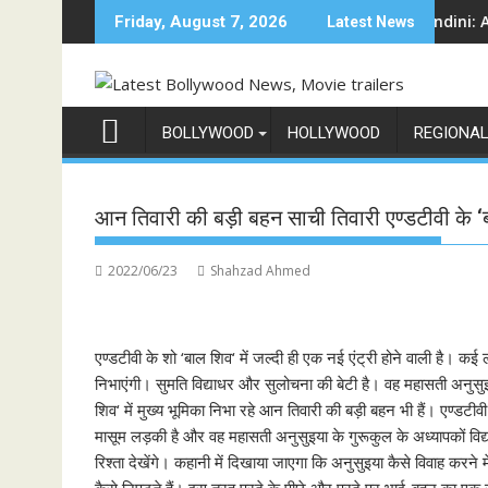
Skip
म शो 'इंडिया के टॉप 1%', 5 सितंबर से स्टार प्लस और जियोहॉटस्टार पर होगा प्रीमियर
Sun Neo Announces Raajnanndini: A Powerful
Friday, August 7, 2026
Latest News
to
content
BOLLYWOOD
HOLLYWOOD
REGIONA
आन तिवारी की बड़ी बहन साची तिवारी एण्डटीवी के ‘बा
2022/06/23
Shahzad Ahmed
एण्डटीवी के शो ‘बाल शिव‘ में जल्दी ही एक नई एंट्री होने वाली है। क
निभाएंगी। सुमति विद्याधर और सुलोचना की बेटी है। वह महासती अनुसुइय
शिव‘ में मुख्य भूमिका निभा रहे आन तिवारी की बड़ी बहन भी हैं। एण्डटीवी
मासूम लड़की है और वह महासती अनुसुइया के गुरूकुल के अध्यापकों वि
रिश्ता देखेंगे। कहानी में दिखाया जाएगा कि अनुसुइया कैसे विवाह करन