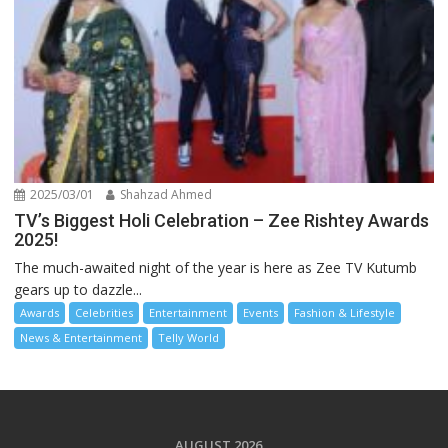
2025/03/01
Shahzad Ahmed
TV’s Biggest Holi Celebration – Zee Rishtey Awards
2025!
The much-awaited night of the year is here as Zee TV Kutumb
gears up to dazzle...
Awards
Celebrities
Entertainment
Events
Fashion & Lifestyle
News & Entertainment
Telly World
AUGUST 2026