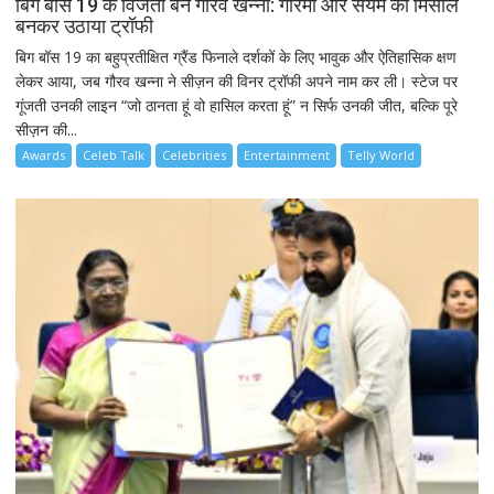
बिग बॉस 19 के विजेता बने गौरव खन्ना: गरिमा और संयम की मिसाल
बनकर उठाया ट्रॉफी
बिग बॉस 19 का बहुप्रतीक्षित ग्रैंड फिनाले दर्शकों के लिए भावुक और ऐतिहासिक क्षण
लेकर आया, जब गौरव खन्ना ने सीज़न की विनर ट्रॉफी अपने नाम कर ली। स्टेज पर
गूंजती उनकी लाइन “जो ठानता हूं वो हासिल करता हूं” न सिर्फ उनकी जीत, बल्कि पूरे
सीज़न की...
Awards
Celeb Talk
Celebrities
Entertainment
Telly World