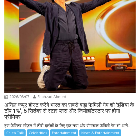
2026/08/07
Shahzad Ahmed
अनिल कपूर होस्ट करेंगे भारत का सबसे बड़ा फैमिली गेम शो ‘इंडिया के
टॉप 1%’, 5 सितंबर से स्टार प्लस और जियोहॉटस्टार पर होगा
प्रीमियर
इस फेस्टिव सीज़न में टीवी दर्शकों के लिए एक नया और रोमांचक फैमिली गेम शो आने...
Celeb Talk
Celebrities
Entertainment
News & Entertainment