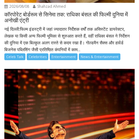
2026/08/08
Shahzad Ahmed
कॉरपोरेट बोर्डरूम से सिनेमा तक: राधिका बंसल की फिल्मी दुनिया में
अनोखी एंट्री
नई दिल्ली:फिल्म इंडस्ट्री में जहां ज्यादातर निर्देशक वर्षों तक असिस्टेंट डायरेक्टर,
लेखक या किसी अन्य फिल्मी भूमिका से शुरुआत करते हैं, वहीं राधिका बंसल ने निर्देशन
की दुनिया में एक बिल्कुल अलग रास्ते से कदम रखा है। गोल्डमैन सैक्स और हार्वर्ड
बिजनेस पब्लिशिंग जैसी प्रतिष्ठित कंपनियों में काम...
Celeb Talk
Celebrities
Entertainment
News & Entertainment