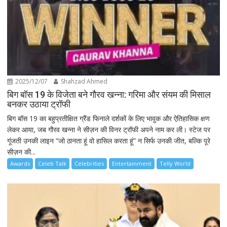
2025/12/07
Shahzad Ahmed
बिग बॉस 19 के विजेता बने गौरव खन्ना: गरिमा और संयम की मिसाल
बनकर उठाया ट्रॉफी
बिग बॉस 19 का बहुप्रतीक्षित ग्रैंड फिनाले दर्शकों के लिए भावुक और ऐतिहासिक क्षण
लेकर आया, जब गौरव खन्ना ने सीज़न की विनर ट्रॉफी अपने नाम कर ली। स्टेज पर
गूंजती उनकी लाइन “जो ठानता हूं वो हासिल करता हूं” न सिर्फ उनकी जीत, बल्कि पूरे
सीज़न की...
Awards
Celeb Talk
Celebrities
Entertainment
Telly World