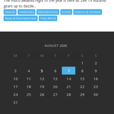
The much-awaited night of the year is here as Zee TV Kutumb
gears up to dazzle...
Awards
Celebrities
Entertainment
Events
Fashion & Lifestyle
News & Entertainment
Telly World
AUGUST 2026
M
T
W
T
F
S
S
1
2
3
4
5
6
7
8
9
10
11
12
13
14
15
16
17
18
19
20
21
22
23
24
25
26
27
28
29
30
31