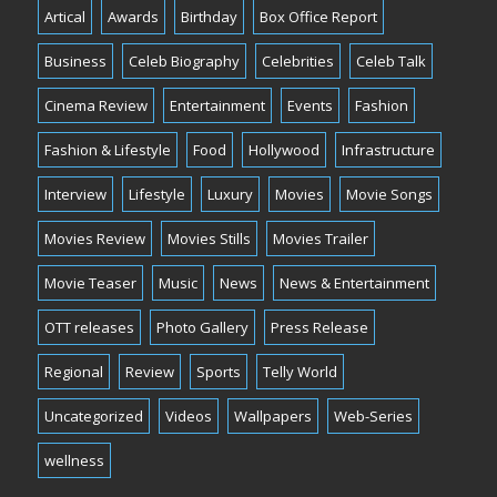
Artical
Awards
Birthday
Box Office Report
Business
Celeb Biography
Celebrities
Celeb Talk
Cinema Review
Entertainment
Events
Fashion
Fashion & Lifestyle
Food
Hollywood
Infrastructure
Interview
Lifestyle
Luxury
Movies
Movie Songs
Movies Review
Movies Stills
Movies Trailer
Movie Teaser
Music
News
News & Entertainment
OTT releases
Photo Gallery
Press Release
Regional
Review
Sports
Telly World
Uncategorized
Videos
Wallpapers
Web-Series
wellness