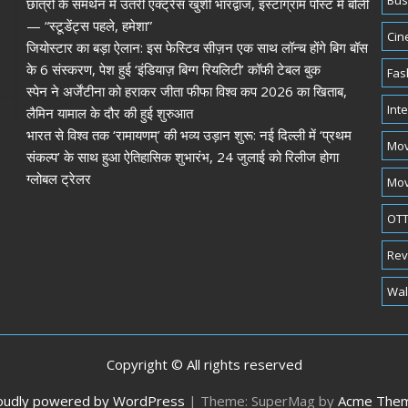
Bus
छात्रों के समर्थन में उतरीं एक्ट्रेस खुशी भारद्वाज, इंस्टाग्राम पोस्ट में बोलीं
— “स्टूडेंट्स पहले, हमेशा”
Cin
जियोस्टार का बड़ा ऐलान: इस फेस्टिव सीज़न एक साथ लॉन्च होंगे बिग बॉस
के 6 संस्करण, पेश हुई ‘इंडियाज़ बिग्ग रियलिटी’ कॉफी टेबल बुक
Fas
स्पेन ने अर्जेंटीना को हराकर जीता फीफा विश्व कप 2026 का खिताब,
Int
लैमिन यामाल के दौर की हुई शुरुआत
भारत से विश्व तक ‘रामायणम्’ की भव्य उड़ान शुरू: नई दिल्ली में ‘प्रथम
Mov
संकल्प’ के साथ हुआ ऐतिहासिक शुभारंभ, 24 जुलाई को रिलीज होगा
ग्लोबल ट्रेलर
Mov
OTT
Rev
Wal
Copyright © All rights reserved
oudly powered by WordPress
|
Theme: SuperMag by
Acme The