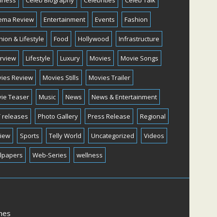
iness
Celeb Biography
Celebrities
Celeb Talk
ema Review
Entertainment
Events
Fashion
hion & Lifestyle
Food
Hollywood
Infrastructure
erview
Lifestyle
Luxury
Movies
Movie Songs
ies Review
Movies Stills
Movies Trailer
ie Teaser
Music
News
News & Entertainment
 releases
Photo Gallery
Press Release
Regional
iew
Sports
Telly World
Uncategorized
Videos
lpapers
Web-Series
wellness
mes