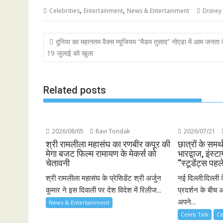
,
,
Celebrities
Entertainment
News & Entertainment
Disney 
Post
दुनिया का महानतम वैक्स म्यूजियम “मैडम तुसाद” नोएडा में आम जनता 
navigation
19 जुलाई को खुला
Related posts
2026/08/05
Ravi Tondak
2026/07/21
श्री रामलीला महासंघ का रणबीर कपूर की
छात्रों के समर्
मेगा बजट फिल्म रामायण के मेकर्स को
भारद्वाज, इंस्टा
चेतावनी
“स्टूडेंट्स पहल
श्री रामलीला महासंघ के प्रेसिडेंट श्री अर्जुन
नई दिल्ली:दिल्ली 
कुमार ने इस दिवाली पर देश विदेश में रिलीज...
प्रदर्शन के बीच अ
अपने...
News & Entertainment
Celeb Talk
Ce