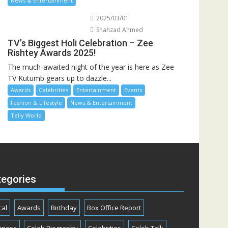
News & Entertainment
2025/03/01
Shahzad Ahmed
TV’s Biggest Holi Celebration – Zee
Rishtey Awards 2025!
The much-awaited night of the year is here as Zee
TV Kutumb gears up to dazzle...
Awards
Celebrities
Entertainment
Events
Fashion & Lifestyle
News & Entertainment
Telly World
tegories
cal
Awards
Birthday
Box Office Report