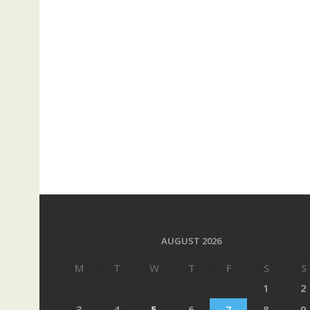
AUGUST 2026
M
T
W
T
F
S
S
1
2
3
4
5
6
7
8
9