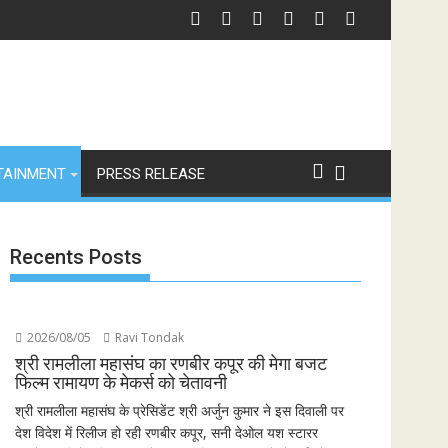
 संस्करण, पेश हुई 'इंडियाज़ बिग्ग रियलिटी' कॉफी टेबल बुक
स्पेन ने अर्जेंटीना को हराकर जीता फीफा विश्व कप 2026 का खिताब, लैमिन यामाल के दौर
भारत से
TAINMENT
PRESS RELEASE
Recents Posts
2026/08/05
Ravi Tondak
श्री रामलीला महासंघ का रणबीर कपूर की मेगा बजट
फिल्म रामायण के मेकर्स को चेतावनी
श्री रामलीला महासंघ के प्रेसिडेंट श्री अर्जुन कुमार ने इस दिवाली पर
देश विदेश में रिलीज हो रही रणबीर कपूर, सनी देओल यश स्टारर